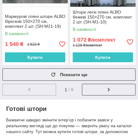
Штори легкі лляні ALBO
Мармурові лляні штори ALBO
бежеві 150×270 см, комплект
бірюзові 150×270 см,
2 шт. (SH-M1-10)
комплект 2 шт. (SH-M21-19)
В наявності
В наявності
1 072
₴/комплект
1 540
₴
1 622 ₴
1 128 ₴/комплект
Купити
Купити
Показати ще
1
/ 9
Готові штори
Бажаючи швидко змінити інтер’єр і побачити завіси у
реальному вигляді ще до покупки — зверніть увагу на каталог
нашого сайту. Тут можна купити готові штори, за допомогою
яких ви зможете легко оновити інтер’єр, витративши мінімум