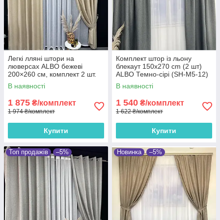
Легкі лляні штори на
Комплект штор із льону
люверсах ALBO бежеві
блекаут 150x270 cm (2 шт)
200×260 см, комплект 2 шт.
ALBO Темно-сірі (SH-M5-12)
(SH-LM1-13)
В наявності
В наявності
1 875
1 540
₴/комплект
₴/комплект
1 974 ₴/комплект
1 622 ₴/комплект
Купити
Купити
Топ продажів
–5%
Новинка
–5%