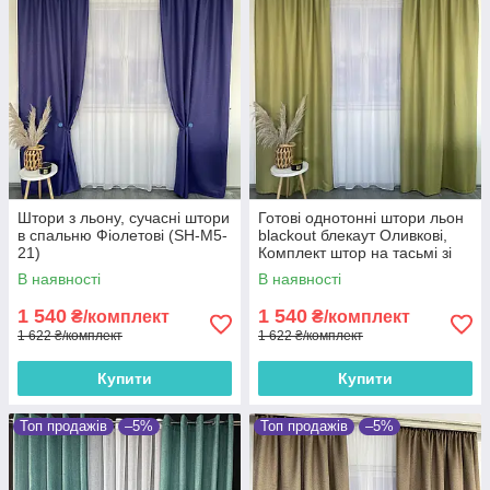
Штори з льону, сучасні штори
Готові однотонні штори льон
в спальню Фіолетові (SH-M5-
blackout блекаут Оливкові,
21)
Комплект штор на тасьмі зі
щільної портьєрної тканини
В наявності
В наявності
1 540
1 540
₴/комплект
₴/комплект
1 622 ₴/комплект
1 622 ₴/комплект
Купити
Купити
Топ продажів
–5%
Топ продажів
–5%