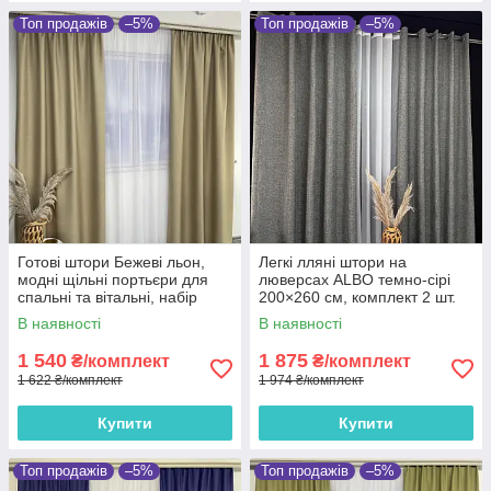
Топ продажів
–5%
Топ продажів
–5%
Готові штори Бежеві льон,
Легкі лляні штори на
модні щільні портьєри для
люверсах ALBO темно-сірі
спальні та вітальні, набір
200×260 см, комплект 2 шт.
готових штор для квартири
(SH-LM1-12)
В наявності
В наявності
1 540
1 875
₴/комплект
₴/комплект
1 622 ₴/комплект
1 974 ₴/комплект
Купити
Купити
Топ продажів
–5%
Топ продажів
–5%