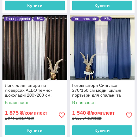
Купити
Купити
Топ продажів
–5%
Топ продажів
–5%
Легкі лляні штори на
Готові штори Сині льон
люверсах ALBO темно-
270*150 см модні щільні
шоколадні 200×260 см,
портьєри для спальні та
комплект 2 шт. (SH-LM1-14)
вітальні
В наявності
В наявності
1 875
1 540
₴/комплект
₴/комплект
1 974 ₴/комплект
1 622 ₴/комплект
Купити
Купити