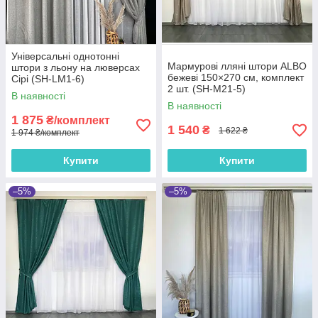
Універсальні однотонні
Мармурові лляні штори ALBO
штори з льону на люверсах
бежеві 150×270 см, комплект
Сірі (SH-LM1-6)
2 шт. (SH-M21-5)
В наявності
В наявності
1 875
₴/комплект
1 540
₴
1 622 ₴
1 974 ₴/комплект
Купити
Купити
–5%
–5%