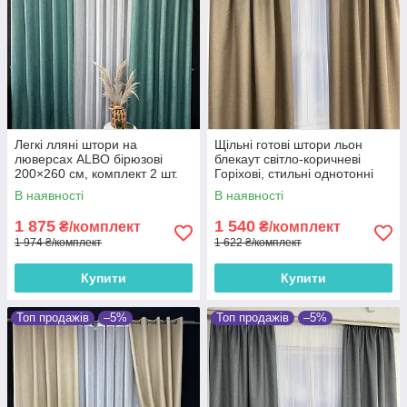
Легкі лляні штори на
Щільні готові штори льон
люверсах ALBO бірюзові
блекаут світло-коричневі
200×260 см, комплект 2 шт.
Горіхові, стильні однотонні
(SH-LM1-19)
портьєри blackout від сонця
В наявності
В наявності
1 875
1 540
₴/комплект
₴/комплект
1 974 ₴/комплект
1 622 ₴/комплект
Купити
Купити
Топ продажів
–5%
Топ продажів
–5%