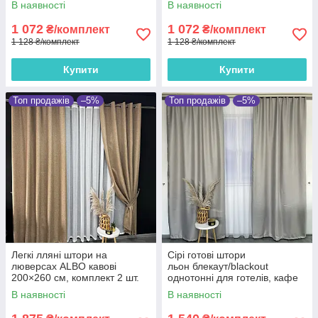
В наявності
В наявності
1 072
1 072
₴/комплект
₴/комплект
1 128 ₴/комплект
1 128 ₴/комплект
Купити
Купити
Топ продажів
–5%
Топ продажів
–5%
Легкі лляні штори на
Сірі готові штори
люверсах ALBO кавові
льон блекаут/blackout
200×260 см, комплект 2 шт.
однотонні для готелів, кафе
(SH-LM1-20)
та ресторанів
В наявності
В наявності