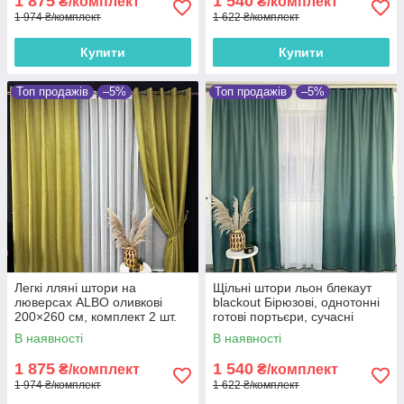
1 875
1 540
₴/комплект
₴/комплект
1 974 ₴/комплект
1 622 ₴/комплект
Купити
Купити
Топ продажів
–5%
Топ продажів
–5%
Легкі лляні штори на
Щільні штори льон блекаут
люверсах ALBO оливкові
blackout Бірюзові, однотонні
200×260 см, комплект 2 шт.
готові портьєри, сучасні
(SH-LM1-15)
сонцезахисні штори
В наявності
В наявності
1 875
1 540
₴/комплект
₴/комплект
1 974 ₴/комплект
1 622 ₴/комплект