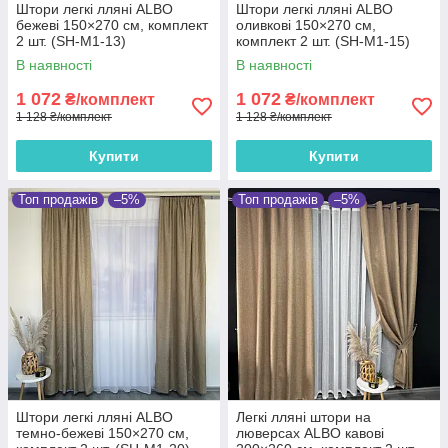
Штори легкі лляні ALBO
Штори легкі лляні ALBO
бежеві 150×270 см, комплект
оливкові 150×270 см,
2 шт. (SH-M1-13)
комплект 2 шт. (SH-M1-15)
В наявності
В наявності
1 072
1 072
₴/комплект
₴/комплект
1 128 ₴/комплект
1 128 ₴/комплект
Купити
Купити
Топ продажів
–5%
Топ продажів
–5%
Штори легкі лляні ALBO
Легкі лляні штори на
темно-бежеві 150×270 см,
люверсах ALBO кавові