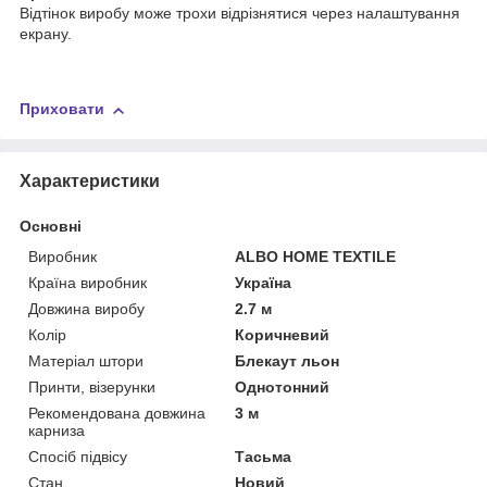
Відтінок виробу може трохи відрізнятися через налаштування
екрану.
Приховати
Характеристики
Основні
Виробник
ALBO HOME TEXTILE
Країна виробник
Україна
Довжина виробу
2.7 м
Колір
Коричневий
Матеріал штори
Блекаут льон
Принти, візерунки
Однотонний
Рекомендована довжина
3 м
карниза
Спосіб підвісу
Тасьма
Стан
Новий