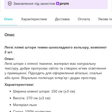
Замовлення під захистом
Опис
Характеристики
Доставка
Оплата
Умови п
Опис
Легкі лляні штори темно-шоколадного кольору, комплект
2 шт.
Опис:
Легкі штори з лляної тканини, матеріал має натуральну
текстуру, добре пропускає світло та створює м’яке освітлення
у приміщенні. Підходить для оформлення вітальні, спальні
або кухні. Візуально полегшує інтер’єр і додає простору.
Характеристики:
Ширина кожної штори: 150 см (±3 см)
Висота: 270 см (±3 см)
Матеріал:льон
Склад: 100% поліестер