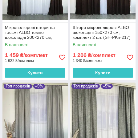
Мікровелюрові штори на
Штори мікровелюрові ALBO
тасьмі ALBO темно-
шоколадні 150×270 см,
шоколадні 200×270 см,
комплект 2 шт. (SH-PKn-217)
комплект 2 шт. (SH-PK-217)
В наявності
В наявності
1 459
1 206
₴/комплект
₴/комплект
1 622 ₴/комплект
1 340 ₴/комплект
Купити
Купити
Топ продажів
–5%
Топ продажів
–5%