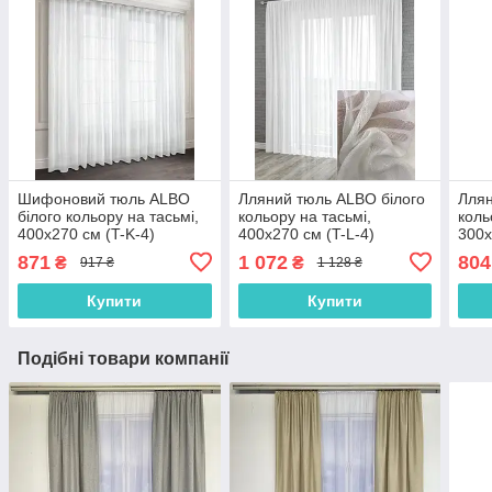
Шифоновий тюль ALBO
Лляний тюль ALBO білого
Ллян
білого кольору на тасьмі,
кольору на тасьмі,
коль
400х270 см (T-K-4)
400х270 см (T-L-4)
300х
871
1 072
804
₴
₴
917 ₴
1 128 ₴
Купити
Купити
Подібні товари компанії