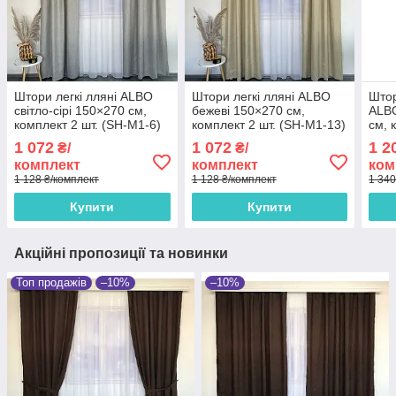
Штори легкі лляні ALBO
Штори легкі лляні ALBO
Штор
світло-сірі 150×270 см,
бежеві 150×270 см,
ALBO
комплект 2 шт. (SH-M1-6)
комплект 2 шт. (SH-M1-13)
см, 
PKn-
1 072
1 072
1 2
₴/
₴/
комплект
комплект
ком
1 128 ₴/комплект
1 128 ₴/комплект
1 340
Купити
Купити
Акційні пропозиції та новинки
Топ продажів
–10%
–10%