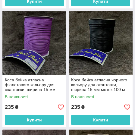
Купити
Купити
Коса бейка атласна
Коса бейка атласна чорного
фіолетового кольору для
кольору для окантовки,
окантовки, ширина 15 мм
ширина 15 мм моток 100 м
моток 100 м (FU-8131)
(FU-8194)
В наявності
В наявності
235
235
₴
₴
Купити
Купити