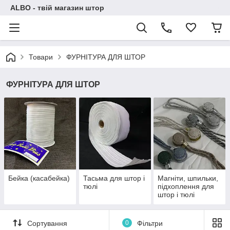
ALBO - твій магазин штор
Товари
ФУРНІТУРА ДЛЯ ШТОР
ФУРНІТУРА ДЛЯ ШТОР
Бейка (касабейка)
Тасьма для штор і
Магніти, шпильки,
тюлі
підхоплення для
штор і тюлі
Сортування
0
Фільтри