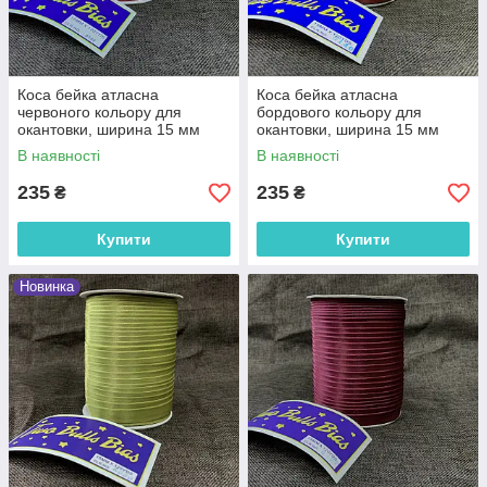
Коса бейка атласна
Коса бейка атласна
червоного кольору для
бордового кольору для
окантовки, ширина 15 мм
окантовки, ширина 15 мм
моток 100 м (FU-8010)
моток 100 м (FU-8140)
В наявності
В наявності
235
235
₴
₴
Купити
Купити
Новинка