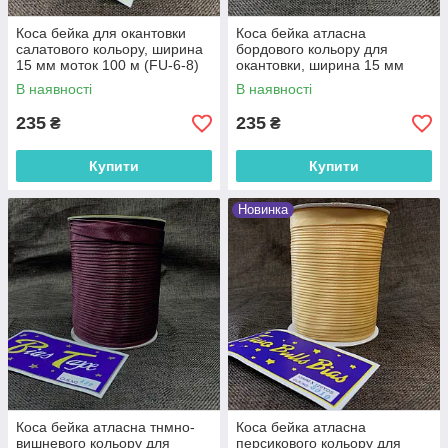
Коса бейка для окантовки
Коса бейка атласна
салатового кольору, ширина
бордового кольору для
15 мм моток 100 м (FU-6-8)
окантовки, ширина 15 мм
моток 100 м (FU-8137)
В наявності
В наявності
235
235
₴
₴
Купити
Купити
Новинка
Коса бейка атласна тнмно-
Коса бейка атласна
вишневого кольору для
персикового кольору для