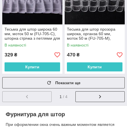
Тесьма для штор широка 60
Тесьма для штор прозора
мм, моток 50 м (FU-705-С),
широка, органза 60 мм,
шторна стрічка з петлями для
моток 50 м (FU-705-М),
гачків
шторна стрічка з петлями для
В наявності
В наявності
гачків
329
470
₴
₴
Купити
Купити
Показати ще
1
/ 4
Фурнитура для штор
При оформлении окна очень важным моментом является