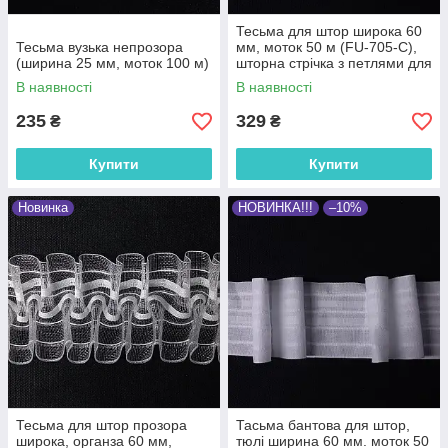
Тесьма для штор широка 60
Тесьма вузька непрозора
мм, моток 50 м (FU-705-С),
(ширина 25 мм, моток 100 м)
шторна стрічка з петлями для
гачків
В наявності
В наявності
235
329
₴
₴
Купити
Купити
Новинка
НОВИНКА!!!
–10%
Тесьма для штор прозора
Тасьма бантова для штор,
широка, органза 60 мм,
тюлі ширина 60 мм. моток 50