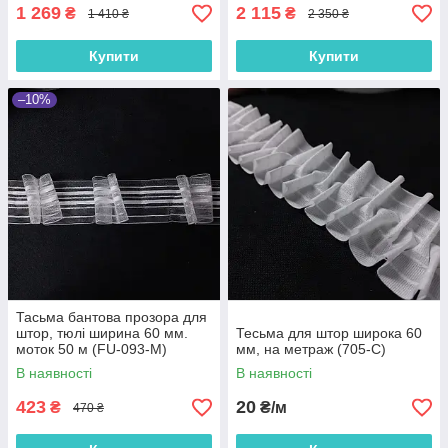
1 269
2 115
₴
₴
1 410 ₴
2 350 ₴
Купити
Купити
–10%
Тасьма бантова прозора для
штор, тюлі ширина 60 мм.
Тесьма для штор широка 60
моток 50 м (FU-093-M)
мм, на метраж (705-С)
В наявності
В наявності
423
20
₴
₴/м
470 ₴