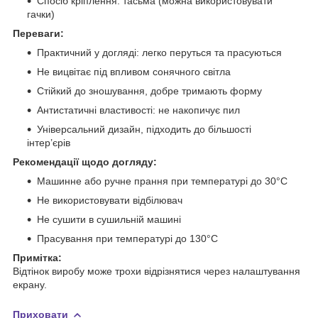
Спосіб кріплення: тасьма (можна використовувати
гачки)
Переваги:
Практичний у догляді: легко перуться та прасуються
Не вицвітає під впливом сонячного світла
Стійкий до зношування, добре тримають форму
Антистатичні властивості: не накопичує пил
Універсальний дизайн, підходить до більшості
інтер’єрів
Рекомендації щодо догляду:
Машинне або ручне прання при температурі до 30°C
Не використовувати відбілювач
Не сушити в сушильній машині
Прасування при температурі до 130°C
Примітка:
Відтінок виробу може трохи відрізнятися через налаштування
екрану.
Приховати