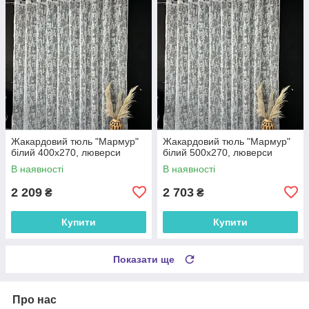
Жакардовий тюль "Мармур"
Жакардовий тюль "Мармур"
білий 400х270, люверси
білий 500х270, люверси
В наявності
В наявності
2 209
2 703
₴
₴
Купити
Купити
Показати ще
Про нас