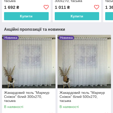
тасьма
300х270, тасьма
тась
1 692
1 011
1 3
₴
₴
Купити
Купити
Акційні пропозиції та новинки
Новинка
Новинка
Жакардовий тюль "Мармур
Жакардовий тюль "Мармур
Сніжок" білий 300х270,
Сніжок" білий 500х270,
тасьма
тасьма
В наявності
В наявності