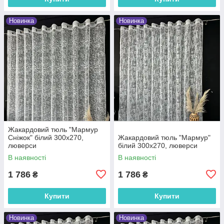
Новинка
Новинка
Жакардовий тюль "Мармур
Сніжок" білий 300х270,
Жакардовий тюль "Мармур"
люверси
білий 300х270, люверси
В наявності
В наявності
1 786
1 786
₴
₴
Купити
Купити
Новинка
Новинка