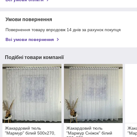
Умови повернення
Повернення товару впродовж 14 днів за рахунок покупця
Всі умови повернення
Подібні товари компанії
Жакардовий тюль
Жакардовий тюль
Жак
"Мармур" білий 500х270,
"Мармур Сніжок" білий
"Мар