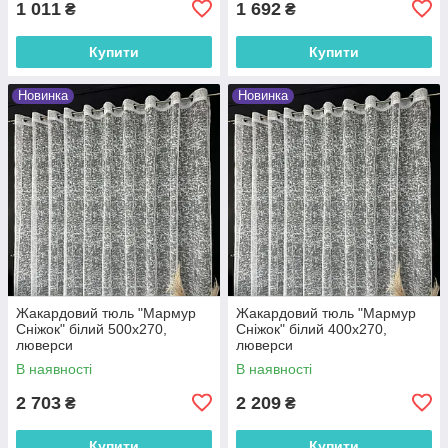
1 011
1 692
₴
₴
Купити
Купити
Новинка
Новинка
Жакардовий тюль "Мармур
Жакардовий тюль "Мармур
Сніжок" білий 500х270,
Сніжок" білий 400х270,
люверси
люверси
В наявності
В наявності
2 703
2 209
₴
₴
Купити
Купити