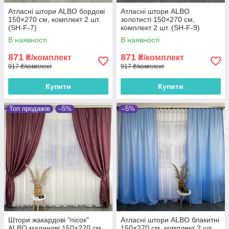
Атласні штори ALBO бордові
Атласні штори ALBO
150×270 см, комплект 2 шт.
золотисті 150×270 см,
(SH-F-7)
комплект 2 шт. (SH-F-9)
В наявності
В наявності
871
871
₴/комплект
₴/комплект
917 ₴/комплект
917 ₴/комплект
Купити
Купити
Топ продажів
–5%
–5%
Штори жакардові "пісок"
Атласні штори ALBO блакитні
ALBO малинові 150×270 см,
150×270 см, комплект 2 шт.