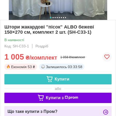
Штори жакардові "пісок" ALBO бежеві
150×270 см, комплект 2 шт. (SH-C33-1)
В наявності
Код: SH-C33-1
Роздріб
1 005
₴/комплект
1 058 ₴/комплект
Економія
53 ₴
Залишилось
03:33:57
Купити
або
Купити з
Що таке купити з Пром?