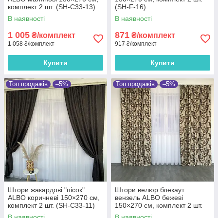
комплект 2 шт. (SH-C33-13)
(SH-F-16)
В наявності
В наявності
1 005
871
₴/комплект
₴/комплект
1 058 ₴/комплект
917 ₴/комплект
Купити
Купити
Топ продажів
–5%
Топ продажів
–5%
Штори жакардові "пісок"
Штори велюр блекаут
ALBO коричневі 150×270 см,
вензель ALBO бежеві
комплект 2 шт. (SH-C33-11)
150×270 см, комплект 2 шт.
(SH-202-1)
В наявності
В наявності