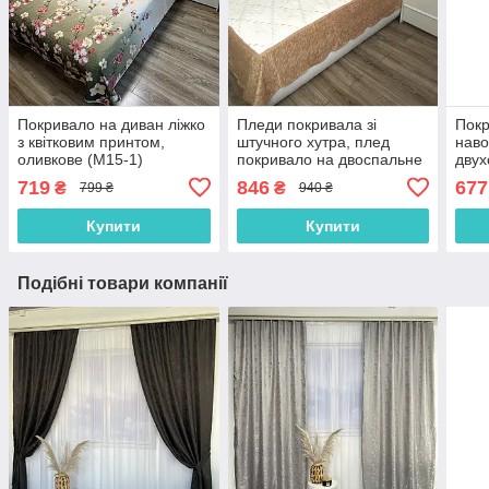
Покривало на диван ліжко
Пледи покривала зі
Покр
з квітковим принтом,
штучного хутра, плед
нав
оливкове (М15-1)
покривало на двоспальне
двух
ліжко диван, плед
мали
719
846
677
₴
₴
799 ₴
940 ₴
поривало на диван ліжко
13-1
Золотисте (P-E3-5)
Купити
Купити
Подібні товари компанії