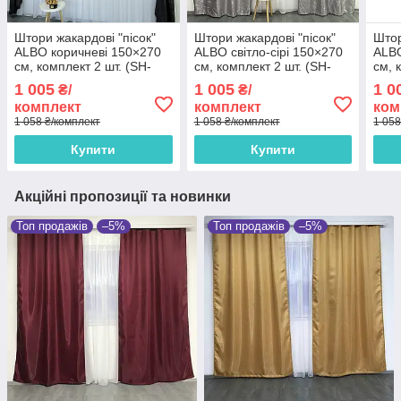
Штори жакардові "пісок"
Штори жакардові "пісок"
Штор
ALBO коричневі 150×270
ALBO світло-сірі 150×270
ALBO
см, комплект 2 шт. (SH-
см, комплект 2 шт. (SH-
см, 
C33-11)
C33-2)
C33-
1 005
1 005
1 0
₴/
₴/
комплект
комплект
ком
1 058 ₴/комплект
1 058 ₴/комплект
1 058
Купити
Купити
Акційні пропозиції та новинки
Топ продажів
–5%
Топ продажів
–5%