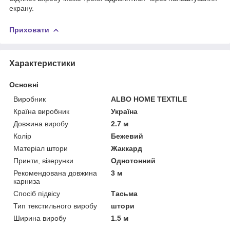
екрану.
Приховати
Характеристики
Основні
Виробник
ALBO HOME TEXTILE
Країна виробник
Україна
Довжина виробу
2.7 м
Колір
Бежевий
Матеріал штори
Жаккард
Принти, візерунки
Однотонний
Рекомендована довжина
3 м
карниза
Спосіб підвісу
Тасьма
Тип текстильного виробу
штори
Ширина виробу
1.5 м