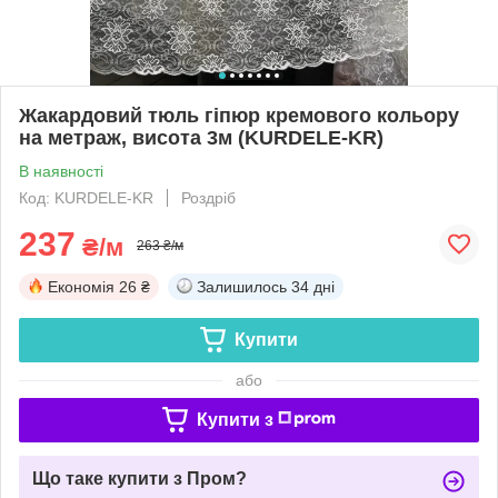
Жакардовий тюль гіпюр кремового кольору
на метраж, висота 3м (KURDELE-KR)
В наявності
Код: KURDELE-KR
Роздріб
237
₴/м
263 ₴/м
Економія
26 ₴
Залишилось
34 дні
Купити
або
Купити з
Що таке купити з Пром?