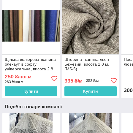
Щільна велюрова тканина
Шторина тканина льон
Посл
блекаут із софту
Бежевий, висота 2,8 м,
люве
універсальна, висота 2.8
(M5-5)
м на метраж
250
₴/пог.м
335
₴/м
353 ₴/м
263 ₴/пог.м
300
Купити
Купити
Подібні товари компанії