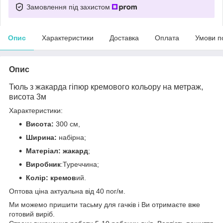
Замовлення під захистом
Опис
Характеристики
Доставка
Оплата
Умови п
Опис
Тюль з жакарда гіпюр кремового кольору на метраж,
висота 3м
Характеристики:
Висота:
300 см,
Ширина:
набірна;
Матеріал: жакард
;
Виробник
:Туреччина;
Колір: кремов
ий.
Оптова ціна актуальна від 40 пог/м.
Ми можемо пришити тасьму для гачків і Ви отримаєте вже
готовий виріб.