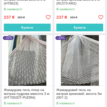
(HT8023)
(R1373-KR2)
В наявності
В наявності
237
237
₴
₴
263 ₴
263 ₴
Купити
Купити
–10%
–10%
Жакардова тюль гіпюр на
Жаккардовий тюль на
метраж пудрова мвисота 3 м
метраж кремовий, висота 3м
(HT7002DT-PUDRA)
(007-2)
В наявності
В наявності