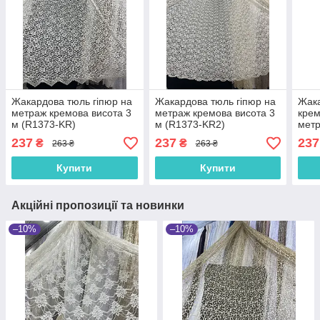
Жакардова тюль гіпюр на
Жакардова тюль гіпюр на
Жака
метраж кремова висота 3
метраж кремова висота 3
крем
м (R1373-KR)
м (R1373-KR2)
метр
(R10
237
237
237
₴
₴
263 ₴
263 ₴
Купити
Купити
Акційні пропозиції та новинки
–10%
–10%