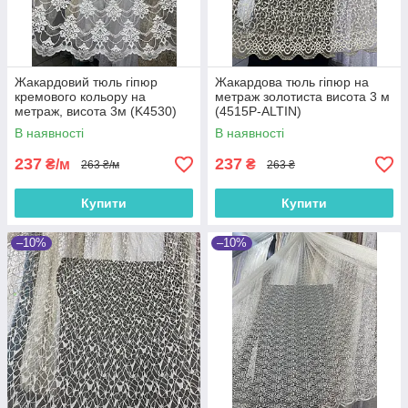
Жакардовий тюль гіпюр
Жакардова тюль гіпюр на
кремового кольору на
метраж золотиста висота 3 м
метраж, висота 3м (K4530)
(4515P-ALTIN)
В наявності
В наявності
237
237
₴/м
₴
263 ₴/м
263 ₴
Купити
Купити
–10%
–10%