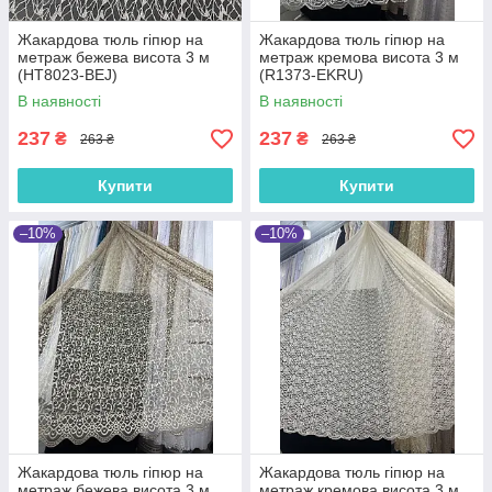
Жакардова тюль гіпюр на
Жакардова тюль гіпюр на
метраж бежева висота 3 м
метраж кремова висота 3 м
(HT8023-BEJ)
(R1373-EKRU)
В наявності
В наявності
237
237
₴
₴
263 ₴
263 ₴
Купити
Купити
–10%
–10%
Жакардова тюль гіпюр на
Жакардова тюль гіпюр на
метраж бежева висота 3 м
метраж кремова висота 3 м