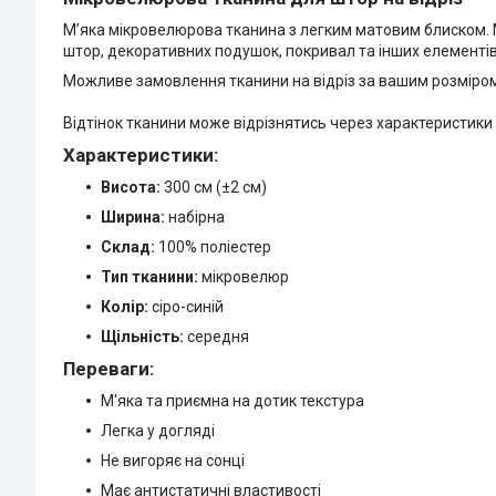
М’яка мікровелюрова тканина з легким матовим блиском. 
штор, декоративних подушок, покривал та інших елементів 
Можливе замовлення тканини на відріз за вашим розміром
Відтінок тканини може відрізнятись через характеристик
Характеристики:
Висота:
300 см (±2 см)
Ширина:
набірна
Склад:
100% поліестер
Тип тканини:
мікровелюр
Колір:
сіро-синій
Щільність:
середня
Переваги:
М'яка та приємна на дотик текстура
Легка у догляді
Не вигоряє на сонці
Має антистатичні властивості