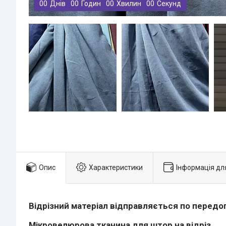
0
0
Днів
0
0
Годин
0
0
Хвилин
0
0
Секунд
Опис
Характеристики
Інформація дл
Відрізний матеріал відправляється по передо
Мікровелюрова тканина для штор на відріз