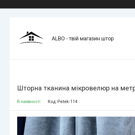
ALBO - твій магазин штор
Шторна тканина мікровелюр на метраж
В наявності
Код:
Petek-114