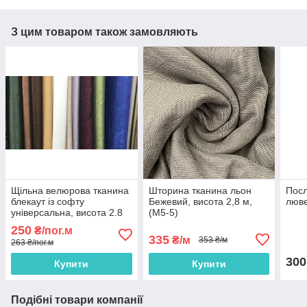
З цим товаром також замовляють
Щільна велюрова тканина
Шторина тканина льон
Посл
блекаут із софту
Бежевий, висота 2,8 м,
люве
універсальна, висота 2.8
(M5-5)
м на метраж
250
₴/пог.м
335
₴/м
353 ₴/м
263 ₴/пог.м
300
Купити
Купити
Подібні товари компанії