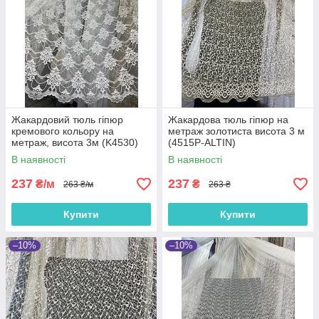
Жакардовий тюль гіпюр
Жакардова тюль гіпюр на
кремового кольору на
метраж золотиста висота 3 м
метраж, висота 3м (K4530)
(4515P-ALTIN)
В наявності
В наявності
237
237
₴/м
₴
263 ₴/м
263 ₴
Купити
Купити
–10%
–10%