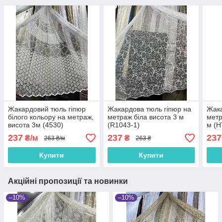
Жакардовий тюль гіпюр
Жакардова тюль гіпюр на
Жака
білого кольору на метраж,
метраж біла висота 3 м
метр
висота 3м (4530)
(R1043-1)
м (H
237
237
237
₴/м
₴
263 ₴/м
263 ₴
Купити
Купити
Акційні пропозиції та новинки
–10%
–10%