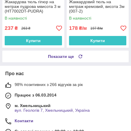
Жакардова тюль гіпюр на
Жаккардовий тюль на
метраж пудрова мвисота 3 м
метраж кремовий, висота 3м
(HT7002DT-PUDRA)
(007-2)
В наявності
В наявності
237
178
₴
₴/м
263 ₴
197 ₴/м
Купити
Купити
Показати ще
Про нас
98% позитивних з 266 відгуків за рік
Працює з 06.03.2014
м. Хмельницький
вул. Геологів 7, Хмельницький, Україна
Контакти