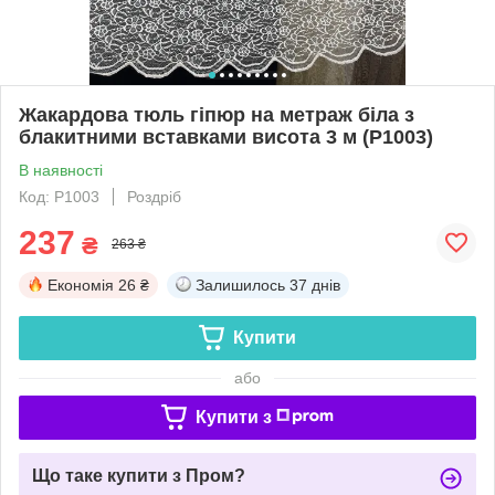
Жакардова тюль гіпюр на метраж біла з
блакитними вставками висота 3 м (P1003)
В наявності
Код: P1003
Роздріб
237
₴
263 ₴
Економія
26 ₴
Залишилось
37 днів
Купити
або
Купити з
Що таке купити з Пром?