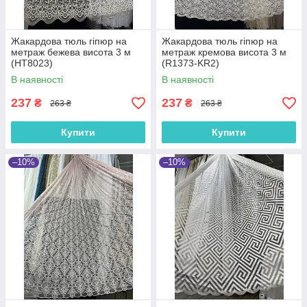
Жакардова тюль гіпюр на
Жакардова тюль гіпюр на
метраж бежева висота 3 м
метраж кремова висота 3 м
(HT8023)
(R1373-KR2)
В наявності
В наявності
237
237
₴
₴
263 ₴
263 ₴
Купити
Купити
–10%
–10%