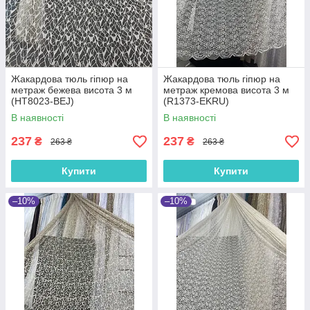
Жакардова тюль гіпюр на
Жакардова тюль гіпюр на
метраж бежева висота 3 м
метраж кремова висота 3 м
(HT8023-BEJ)
(R1373-EKRU)
В наявності
В наявності
237
237
₴
₴
263 ₴
263 ₴
Купити
Купити
–10%
–10%