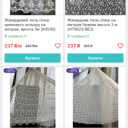
Жакардовий тюль гіпюр
Жакардова тюль гіпюр на
кремового кольору на
метраж бежева висота 3 м
метраж, висота 3м (K4530)
(HT8023-BEJ)
В наявності
В наявності
237
237
₴/м
₴
263 ₴/м
263 ₴
Купити
Купити
–10%
–10%