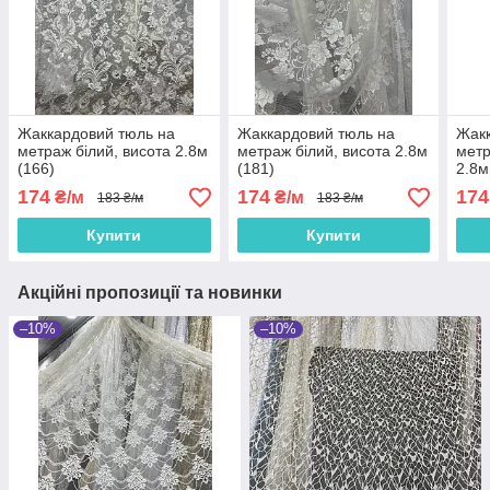
Жаккардовий тюль на
Жаккардовий тюль на
Жакк
метраж білий, висота 2.8м
метраж білий, висота 2.8м
метр
(166)
(181)
2.8м
174
174
174
₴/м
₴/м
183 ₴/м
183 ₴/м
Купити
Купити
Акційні пропозиції та новинки
–10%
–10%