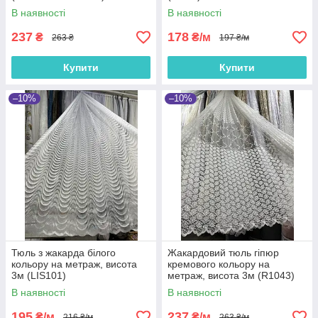
В наявності
В наявності
237
178
₴
₴/м
263 ₴
197 ₴/м
Купити
Купити
–10%
–10%
Тюль з жакарда білого
Жакардовий тюль гіпюр
кольору на метраж, висота
кремового кольору на
3м (LIS101)
метраж, висота 3м (R1043)
В наявності
В наявності
195
237
₴/м
₴/м
216 ₴/м
263 ₴/м