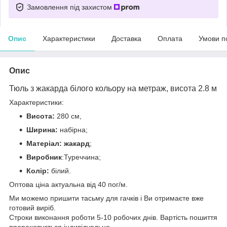
Замовлення під захистом
Опис
Характеристики
Доставка
Оплата
Умови п
Опис
Тюль з жакарда білого кольору на метраж, висота 2.8 м
Характеристики:
Висота:
280 см,
Ширина:
набірна;
Матеріал: жакард
;
Виробник
:Туреччина;
Колір:
білий.
Оптова ціна актуальна від 40 пог/м.
Ми можемо пришити тасьму для гачків і Ви отримаєте вже
готовий виріб.
Строки виконання роботи 5-10 робочих днів. Вартість пошиття
прораховується індивідуально.