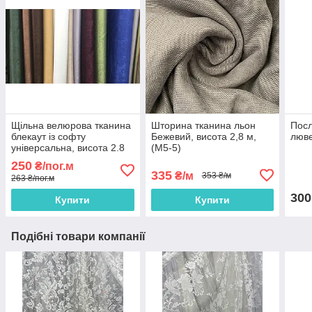
Щільна велюрова тканина
Шторина тканина льон
Посл
блекаут із софту
Бежевий, висота 2,8 м,
люве
універсальна, висота 2.8
(M5-5)
м на метраж
250
₴/пог.м
335
₴/м
353 ₴/м
263 ₴/пог.м
300
Купити
Купити
Подібні товари компанії