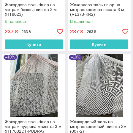
Жакардова тюль гіпюр на
Жакардова тюль гіпюр на
метраж бежева висота 3 м
метраж кремова висота 3 м
(HT8023)
(R1373-KR2)
В наявності
В наявності
237
237
₴
₴
263 ₴
263 ₴
Купити
Купити
–10%
–10%
Жакардова тюль гіпюр на
Жаккардовий тюль на
метраж пудрова мвисота 3 м
метраж кремовий, висота 3м
(HT7002DT-PUDRA)
(007-2)