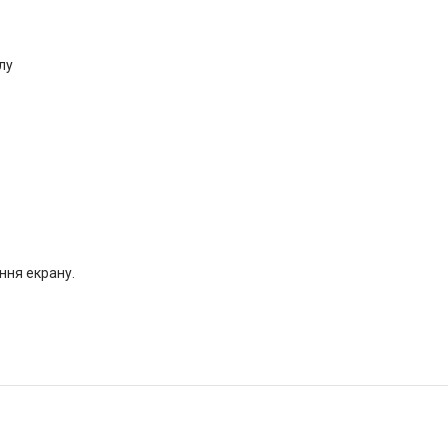
лу
ння екрану.