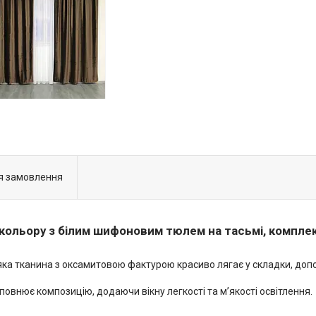
я замовлення
кольору з білим шифоновим тюлем на тасьмі, компле
 М’яка тканина з оксамитовою фактурою красиво лягає у складки, д
овнює композицію, додаючи вікну легкості та м’якості освітлення.