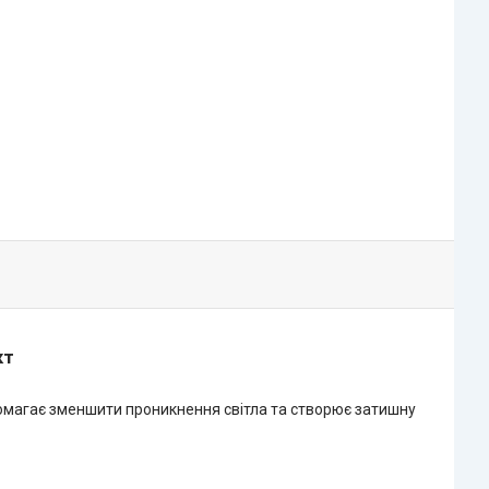
кт
опомагає зменшити проникнення світла та створює затишну