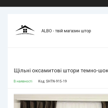
ALBO - твій магазин штор
Щільні оксамитові штори темно-шок
В наявності
Код:
SHTN-915-19