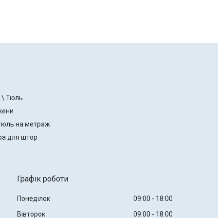
 \ Тюль
кени
тюль на метраж
ра для штор
Графік роботи
Понеділок
09:00
18:00
Вівторок
09:00
18:00