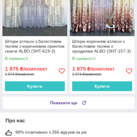
Штори атласні з батистовим
Штори коричневі атласні з
тюлем з коричневим принтом
батистовим тюлем з
газети ALBO (SHT-619-3)
орхідеями ALBO (SHT-157-3)
В наявності
В наявності
1 875
1 875
₴/комплект
₴/комплект
1 974 ₴/комплект
1 974 ₴/комплект
Купити
Купити
Показати ще
Про нас
98% позитивних з 266 відгуків за рік