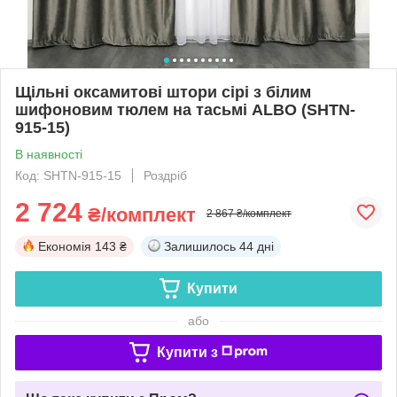
Щільні оксамитові штори сірі з білим
шифоновим тюлем на тасьмі ALBO (SHTN-
915-15)
В наявності
Код: SHTN-915-15
Роздріб
2 724
₴/комплект
2 867 ₴/комплект
Економія
143 ₴
Залишилось
44 дні
Купити
або
Купити з