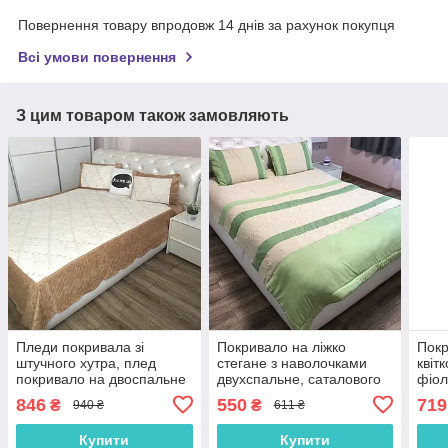
Повернення товару впродовж 14 днів за рахунок покупця
Всі умови повернення
З цим товаром також замовляють
Пледи покривала зі
Покривало на ліжко
Покр
штучного хутра, плед
стегане з наволочками
квіт
покривало на двоспальне
двухспальне, саталового
фіол
ліжко диван, плед
кольору (P-9)
846
550
719
₴
₴
940 ₴
611 ₴
поривало на диван ліжко
Золотисте (P-E3-5)
Купити
Купити