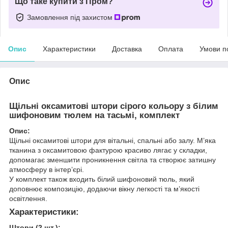
Що таке купити з Пром?
Замовлення під захистом
Опис
Характеристики
Доставка
Оплата
Умови п
Опис
Щільні оксамитові штори сірого кольору з білим
шифоновим тюлем на тасьмі, комплект
Опис:
Щільні оксамитові штори для вітальні, спальні або залу. М’яка
тканина з оксамитовою фактурою красиво лягає у складки,
допомагає зменшити проникнення світла та створює затишну
атмосферу в інтер’єрі.
У комплект також входить білий шифоновий тюль, який
доповнює композицію, додаючи вікну легкості та м’якості
освітлення.
Характеристики:
Штори (2 шт.):