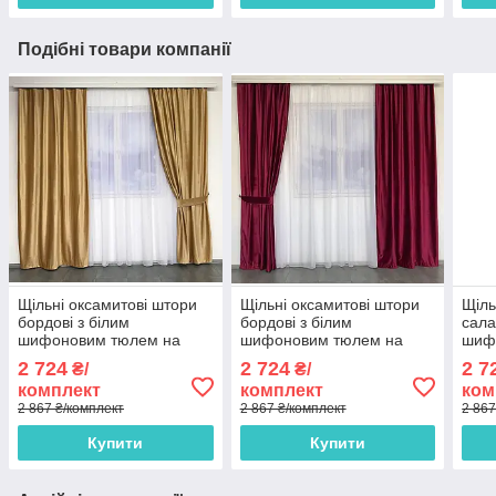
Подібні товари компанії
Щільні оксамитові штори
Щільні оксамитові штори
Щіль
бордові з білим
бордові з білим
сала
шифоновим тюлем на
шифоновим тюлем на
шиф
тасьмі ALBO (SHTN-915-9)
тасьмі ALBO (SHTN-915-
тась
2 724
2 724
2 7
₴/
₴/
26)
комплект
комплект
ком
2 867 ₴/комплект
2 867 ₴/комплект
2 867
Купити
Купити