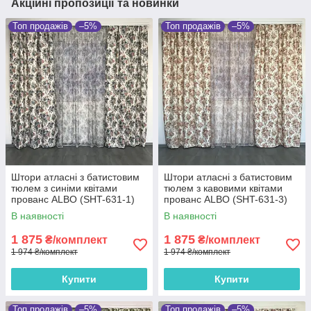
Акційні пропозиції та новинки
Топ продажів
–5%
Топ продажів
–5%
Штори атласні з батистовим
Штори атласні з батистовим
тюлем з синіми квітами
тюлем з кавовими квітами
прованс ALBO (SHT-631-1)
прованс ALBO (SHT-631-3)
В наявності
В наявності
1 875
1 875
₴/комплект
₴/комплект
1 974 ₴/комплект
1 974 ₴/комплект
Купити
Купити
Топ продажів
–5%
Топ продажів
–5%