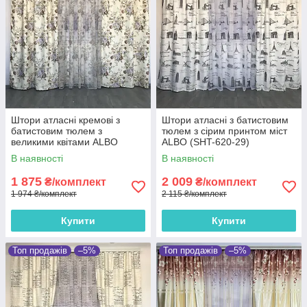
Штори атласні кремові з
Штори атласні з батистовим
батистовим тюлем з
тюлем з сірим принтом міст
великими квітами ALBO
ALBO (SHT-620-29)
(SHT-629-1)
В наявності
В наявності
1 875
2 009
₴/комплект
₴/комплект
1 974 ₴/комплект
2 115 ₴/комплект
Купити
Купити
Топ продажів
–5%
Топ продажів
–5%