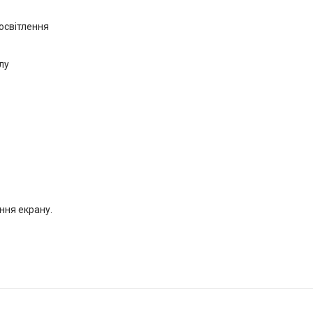
освітлення
лу
ння екрану.