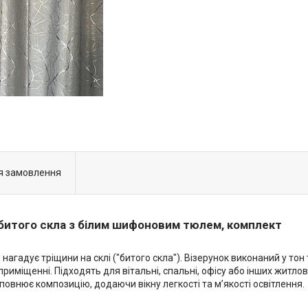
я замовлення
 битого скла з білим шифоновим тюлем, комплект
 нагадує тріщини на склі ("битого скла"). Візерунок виконаний у то
риміщенні. Підходять для вітальні, спальні, офісу або інших житлов
овнює композицію, додаючи вікну легкості та м’якості освітлення.