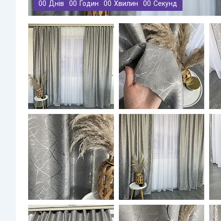
0
0
Днів
0
0
Годин
0
0
Хвилин
0
0
Секунд