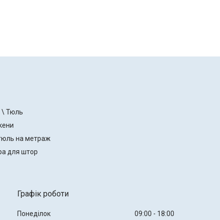
 \ Тюль
кени
тюль на метраж
ра для штор
Графік роботи
Понеділок
09:00
18:00