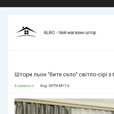
ALBO - твій магазин штор
Штори льон "бите скло" світло-сірі
В наявності
Код:
SHTN-M17-6