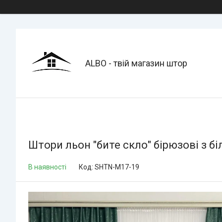
ALBO - твій магазин штор
Штори льон "бите скло" бірюзові з
В наявності
Код:
SHTN-M17-19