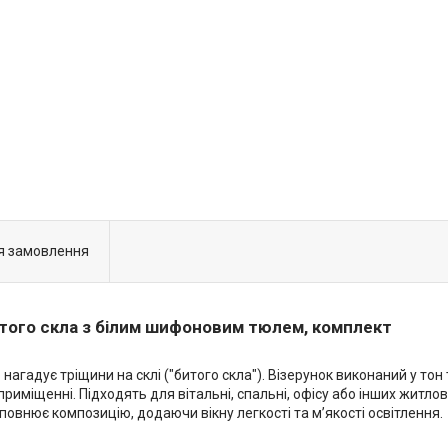
я замовлення
итого скла з білим шифоновим тюлем, комплект
 нагадує тріщини на склі ("битого скла"). Візерунок виконаний у то
риміщенні. Підходять для вітальні, спальні, офісу або інших житлов
овнює композицію, додаючи вікну легкості та м’якості освітлення.