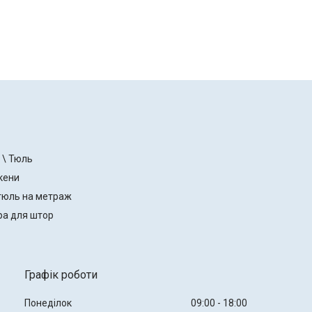
 \ Тюль
кени
тюль на метраж
ра для штор
Графік роботи
Понеділок
09:00
18:00