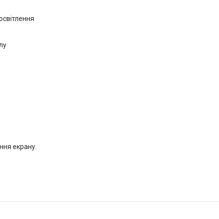
освітлення
лу
ння екрану.