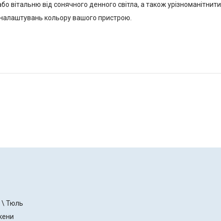
 вітальню від сонячного денного світла, а також урізноманітнити 
ід налаштувань кольору вашого пристрою.
 \ Тюль
кени