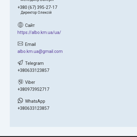
+380 (67) 395-27-17
Директор Олексій
https://albo.km.ua/ua/
albo.km.ua@gmail.com
+380633123857
+380973952717
+380633123857