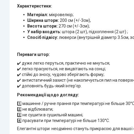
Характеристики:
Матеріал:
мікровелюр;
Ширина штори:
200 см (+/-3см),
Висота штори:
270 см (+/-3см);
У набір входить:
штора (2 шт), підхоплення (2 шт) ;
Спосіб підвісу:
люверси (внутрішній діаметр 3.5см, зо
Переваги штор:
✔️ дуже легко перуться, практично не мнуться;
✔️ легко прасуються, не вицвітають на сонці;
✔️ стійкі до зносу, чудово зберігають форму;
✔️ антистатичний захист (не накопичується пил на поверхн
✔️ доповнять будь-який інтер'єр.
Рекомендації щодо догляду:
1️⃣ машинне / ручне прання при температурі не більше 30°C
2️⃣ не відбілювати;
3️⃣ не сушити в сушильній машині;
4️⃣ прасувати при температурі не більше 130°C.
Елегантні штори неодмінно стануть прикрасою для вашої о