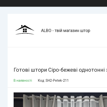
ALBO - твій магазин штор
Готові штори Сіро-бежеві однотонні 
В наявності
Код:
SH2-Petek-211