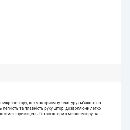
о мікровелюру, що має приємну текстуру і м'якість на
 легкість та плавність руху штор, дозволяючи легко
х стилів приміщень. Готові штори з мікровелюру на