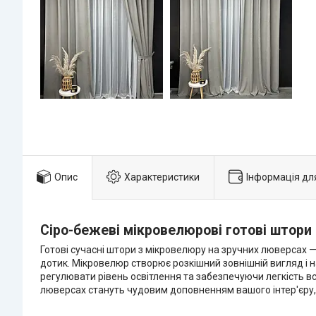
Опис
Характеристики
Інформація дл
Сіро-бежеві мікровелюрові готові штори
Готові сучасні штори з мікровелюру на зручних люверсах — 
дотик. Мікровелюр створює розкішний зовнішній вигляд і 
регулювати рівень освітлення та забезпечуючи легкість в
люверсах стануть чудовим доповненням вашого інтер'єру,