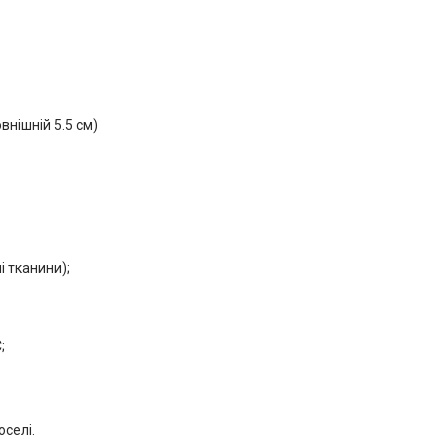
внішній 5.5 см)
і тканини);
;
селі.