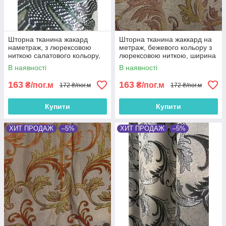
Шторна тканина жакард
Шторна тканина жаккард на
наметраж, з люрексовою
метраж, бежевого кольору з
ниткою салатового кольору,
люрексовою ниткою, ширина
ширина 1.5 м (D26-4)
1.5 м (D26-3)
В наявності
В наявності
163
163
₴/пог.м
₴/пог.м
172 ₴/пог.м
172 ₴/пог.м
Купити
Купити
ХИТ ПРОДАЖ
–5%
ХИТ ПРОДАЖ
–5%