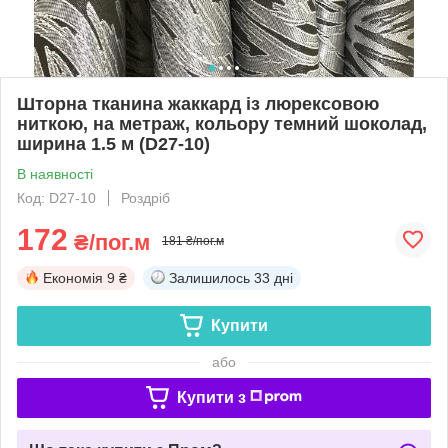
Шторна тканина жаккард із люрексовою
ниткою, на метраж, кольору темний шоколад,
ширина 1.5 м (D27-10)
В наявності
Код: D27-10
Роздріб
172
₴/пог.м
181 ₴/пог.м
Економія
9 ₴
Залишилось
33 дні
Купити
або
Купити з