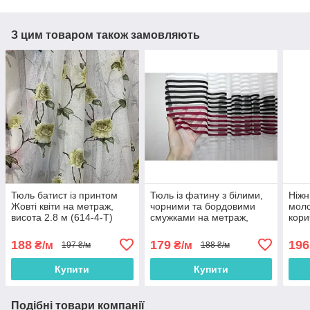
З цим товаром також замовляють
Тюль батист із принтом
Тюль із фатину з білими,
Ніжн
Жовті квіти на метраж,
чорними та бордовими
моло
висота 2.8 м (614-4-T)
смужками на метраж,
кори
висота 2,8 м (ROWI-
міст
BORDO)
188
179
196
₴/м
₴/м
197 ₴/м
188 ₴/м
Купити
Купити
Подібні товари компанії