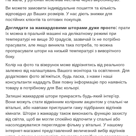
Ви можете замовити індивідуальне пошиття та кількість
відповідно до Ваших розмірів. У нас діють знижки для
постійних клієнтів та оптових покупців.
Доглядати за жаккардовими шторами дуже просто:
прати
їх можна в пральній машині на делікатному режимі при
температурі не вище 30 градусів, зазвичай їх не потрібно
прасувати, але якщо виникла така потреба, то можна
пропрасувати штори на низькій температурі з виворітного
боку.
Колір на фото та візерунок може відрізнятись від реального
залежно від налаштувань Вашого монітора та освітлення. Для
додаткових фото зв'яжіться, будь ласка, з нами і наші
консультанти нададуть Вам повну інформацію про наявність
товару в потрібному для Вас кольорі.
Затишні жаккардові штори прикрасять будь-який інтер'єр.
Вони можуть стати відмінним колірним акцентом у спальні чи
вітальні, або навпаки приглушити гаму підібраних відтінків
кімнати. Штори з жаккарду також виконають функцію захисту
від світла, щоб ви могли спокійно відпочити у спальні або
насолоджуватися переглядом фільму у вітальні. У нашому
інтернет-магазині представлений величезний вибір відтінків