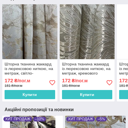
Шторна тканина жаккард
Шторна тканина жаккард
Штор
із люрексовою ниткою, на
із люрексовою ниткою, на
із л
метраж, світло-
метраж, кремового
метр
золотистого кольору,
кольору, ширина 1.5 м
золо
172
172
172
₴/пог.м
₴/пог.м
ширина 1.5 м (D28-1)
(D27-3)
(D27
181 ₴/пог.м
181 ₴/пог.м
181 ₴
Купити
Купити
Акційні пропозиції та новинки
ХИТ ПРОДАЖ
–10%
ХИТ ПРОДАЖ
–5%