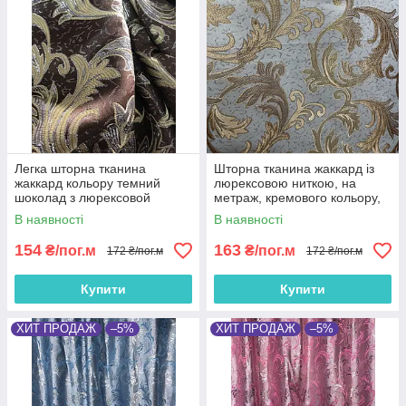
Легка шторна тканина
Шторна тканина жаккард із
жаккард кольору темний
люрексовою ниткою, на
шоколад з люрексовой
метраж, кремового кольору,
ниткою, ширина 1.5 м на
ширина 1.5 м (D26-23)
В наявності
В наявності
метраж (D26-12)
154
163
₴/пог.м
₴/пог.м
172 ₴/пог.м
172 ₴/пог.м
Купити
Купити
ХИТ ПРОДАЖ
–5%
ХИТ ПРОДАЖ
–5%