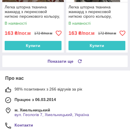
Легка шторна тканина
Легка шторна тканина
жаккард з люрексовой
жаккард з люрексовой
ниткою персикового кольору,
ниткою сірого кольору,
ширина 1.5 м на метраж
ширина 1.5 м на метраж
В наявності
В наявності
(D26-11)
(D26-29)
163
163
₴/пог.м
₴/пог.м
172 ₴/пог.м
172 ₴/пог.м
Купити
Купити
Показати ще
Про нас
98% позитивних з 266 відгуків за рік
Працює з 06.03.2014
м. Хмельницький
вул. Геологів 7, Хмельницький, Україна
Контакти