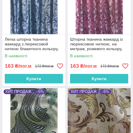
Легка шторна тканина
Шторна тканина жаккард із
жаккард з люрексовой
люрексовою ниткою, на
ниткою блакитного кольору,
метраж, рожевого кольору,
ширина 1.5 м на метраж
ширина 1.5 м (D26-13)
В наявності
В наявності
(D26-6)
163
163
₴/пог.м
₴/пог.м
172 ₴/пог.м
172 ₴/пог.м
Купити
Купити
ХИТ ПРОДАЖ
–5%
ХИТ ПРОДАЖ
–5%