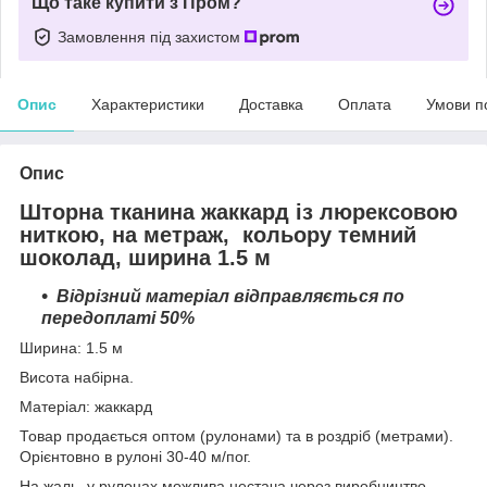
Що таке купити з Пром?
Замовлення під захистом
Опис
Характеристики
Доставка
Оплата
Умови п
Опис
Шторна тканина жаккард із люрексовою
ниткою, на метраж, кольору темний
шоколад, ширина 1.5 м
Відрізний матеріал відправляється по
передоплаті 50%
Ширина: 1.5 м
Висота набірна.
Матеріал: жаккард
Товар продається оптом (рулонами) та в роздріб (метрами).
Орієнтовно в рулоні 30-40 м/пог.
На жаль, у рулонах можлива нестача через виробництво.