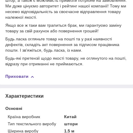
штор, а також є можливість привезти потрібне на замовлення.
Ми дуже цінуємо авторитет і рейтинг нашої компанії! Тому ми
несемо відповідальність за своєчасне відправлення товару
належної якості.
Якщо все ж таки вам трапиться брак, ми гарантуємо заміну
товару за свій рахунок або повернення грошей!
Будь ласка огляньте товар на пошті та у разі наявності
дефектів, складіть акт повернення за підписом працівника
пошти. І зв'яжіться, будь ласка, із нами.
Будь-які претензії щодо якості товару, не оглянутого на пошті,
відразу при отриманні не приймаються.
Приховати
Характеристики
Основні
Країна виробник
Китай
Тип текстильного виробу
штори
Ширина виробу
1.5 м