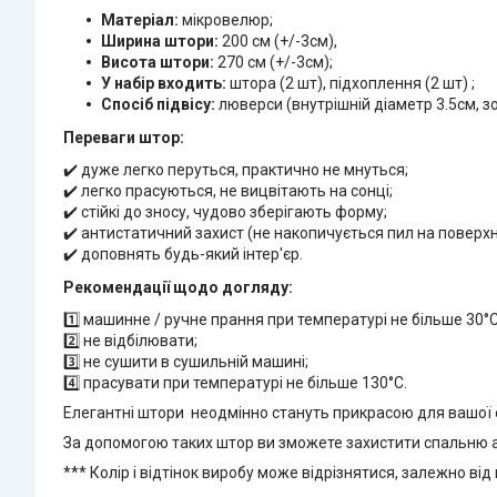
Матеріал:
мікровелюр;
Ширина штори:
200 см (+/-3см),
Висота штори:
270 см (+/-3см);
У набір входить:
штора (2 шт), підхоплення (2 шт) ;
Спосіб підвісу:
люверси (внутрішній діаметр 3.5см, зо
Переваги штор:
✔️ дуже легко перуться, практично не мнуться;
✔️ легко прасуються, не вицвітають на сонці;
✔️ стійкі до зносу, чудово зберігають форму;
✔️ антистатичний захист (не накопичується пил на поверхн
✔️ доповнять будь-який інтер'єр.
Рекомендації щодо догляду:
1️⃣ машинне / ручне прання при температурі не більше 30°C
2️⃣ не відбілювати;
3️⃣ не сушити в сушильній машині;
4️⃣ прасувати при температурі не більше 130°C.
Елегантні штори неодмінно стануть прикрасою для вашої о
За допомогою таких штор ви зможете захистити спальню або
*** Колір і відтінок виробу може відрізнятися, залежно в