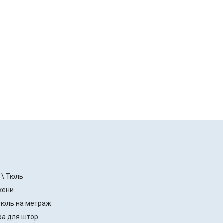
 \ Тюль
кени
тюль на метраж
ра для штор