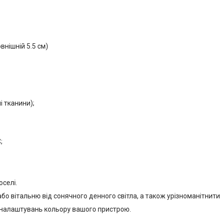
внішній 5.5 см)
і тканини);
;
селі.
 вітальню від сонячного денного світла, а також урізноманітнити 
ід налаштувань кольору вашого пристрою.