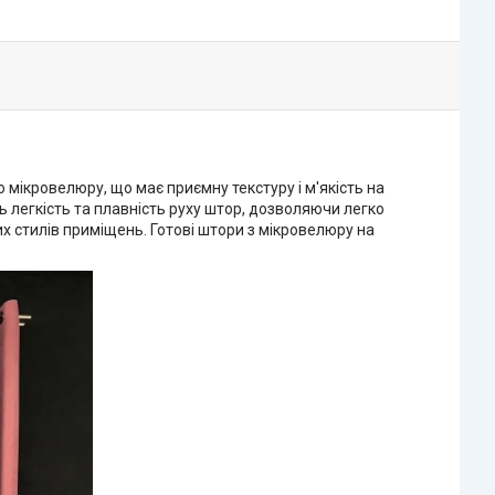
о мікровелюру, що має приємну текстуру і м'якість на
 легкість та плавність руху штор, дозволяючи легко
х стилів приміщень. Готові штори з мікровелюру на