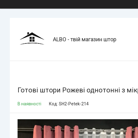
ALBO - твій магазин штор
Готові штори Рожеві однотонні з мі
В наявності
Код:
SH2-Petek-214