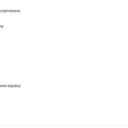
освітлення
лу
ння екрану.