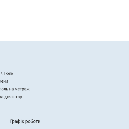
 \ Тюль
кени
тюль на метраж
ра для штор
Графік роботи