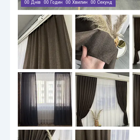
0
0
Днів
0
0
Годин
0
0
Хвилин
0
0
Секунд