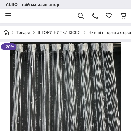
ALBO - твій магазин штор
Товари
ШТОРИ НИТКИ КІСЕЯ
Нитяні шторки з люре
–20%