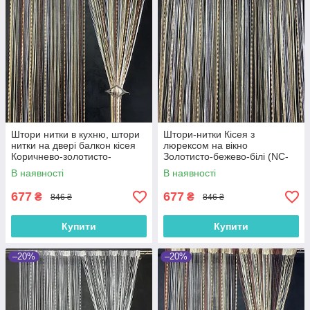
Штори нитки в кухню, штори
Штори-нитки Кісея з
нитки на двері балкон кісея
люрексом на вікно
Коричнево-золотисто-
Золотисто-бежево-білі (NC-
бежево-білі (NC-301)
205)
В наявності
В наявності
677
677
₴
₴
846 ₴
846 ₴
Купити
Купити
–20%
–20%