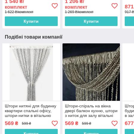
1 540
1 206
₴/
₴/
871
комплект
комплект
1 622 ₴/комплект
1 269 ₴/комплект
917 ₴
Купити
Купити
Подібні товари компанії
Штори нитяні для будинку
Штори-спіраль на вікна
Штор
квартири спальні офісу,
двері балкон кухню, штори
буди
штори-нитки в вітальню
з ниток для залу вітальні
в за
кухню дитячу Сіро-білі
кімнати спальні Кавові
штор
569
569
677
₴
₴
599 ₴
599 ₴
(NS-311)
(NS-4)
Граф
Купити
Купити