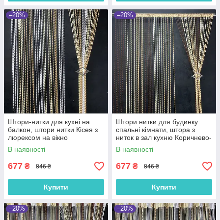
–20%
–20%
Штори-нитки для кухні на
Штори нитки для будинку
балкон, штори нитки Кісея з
спальні кімнати, штора з
люрексом на вікно
ниток в зал кухню Коричнево-
Золотисто-бежево-білі (NB-
золото-бежевий (NB-302)
В наявності
В наявності
205)
677
677
₴
₴
846 ₴
846 ₴
Купити
Купити
–20%
–20%