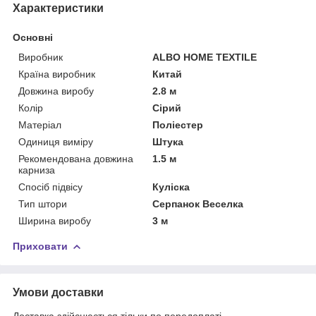
Характеристики
Основні
Виробник
ALBO HOME TEXTILE
Країна виробник
Китай
Довжина виробу
2.8 м
Колір
Сірий
Матеріал
Поліестер
Одиниця виміру
Штука
Рекомендована довжина
1.5 м
карниза
Спосіб підвісу
Куліска
Тип штори
Серпанок Веселка
Ширина виробу
3 м
Приховати
Умови доставки
Доставка здійснюється тільки по передоплаті.