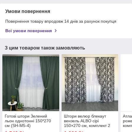
Умови повернення
Повернення товару впродовж 14 днів за рахунок покупця
Всі умови повернення
З цим товаром також замовляють
Готові штори Зелений
Штори велюр блекаут
Атла
льон однотонні 150*270
вензель ALBO сірі
роже
см (SH-M5-4)
150×270 см, комплект 2
комп
шт. (SH-202-28)