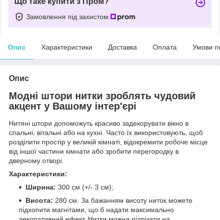
Що таке купити з Пром?
Замовлення під захистом
Опис
Характеристики
Доставка
Оплата
Умови п
Опис
Модні штори нитки зроблять чудовий
акцент у Вашому інтер'єрі
Нитяні штори допоможуть красиво задекорувати вікно в
спальні, вітальні або на кухні. Часто їх використовують, щоб
розділити простір у великій кімнаті, відокремити робоче місце
від іншої частини кімнати або зробити перегородку в
дверному отворі.
Характеристики:
Ширина:
300 см (+/- 3 см);
Висота:
280 см. За бажанням висоту ниток можете
підхопити магнітами, що б надати максимально
декоративний ефект. Нитки можна підрізати на