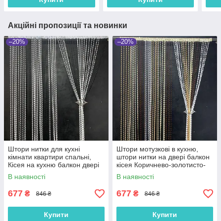
Акційні пропозиції та новинки
–20%
–20%
Штори нитки для кухні
Штори мотузкові в кухню,
кімнати квартири спальні,
штори нитки на двері балкон
Кісея на кухню балкон двері
кісея Коричнево-золотисто-
Сіро-чорно-білі (NB-203)
бежево-білі (NB-301)
В наявності
В наявності
677
677
₴
₴
846 ₴
846 ₴
Купити
Купити