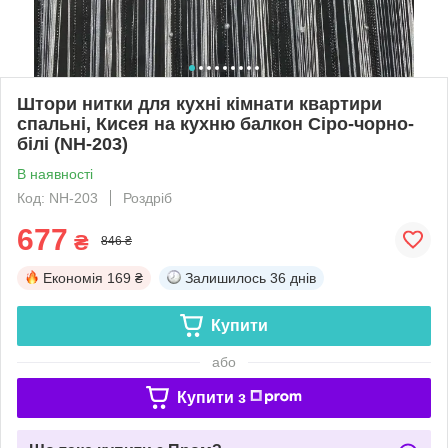
Штори нитки для кухні кімнати квартири
спальні, Кисея на кухню балкон Сіро-чорно-
білі (NH-203)
В наявності
Код: NH-203
Роздріб
677
₴
846 ₴
Економія
169 ₴
Залишилось
36 днів
Купити
або
Купити з