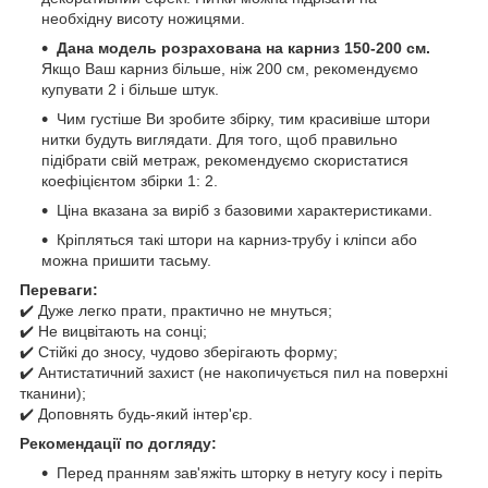
необхідну висоту ножицями.
Дана модель розрахована на карниз 150-200 см.
Якщо Ваш карниз більше, ніж 200 см, рекомендуємо
купувати 2 і більше штук.
Чим густіше Ви зробите збірку, тим красивіше штори
нитки будуть виглядати. Для того, щоб правильно
підібрати свій метраж, рекомендуємо скористатися
коефіцієнтом збірки 1: 2.
Ціна вказана за виріб з базовими характеристиками.
Кріпляться такі штори на карниз-трубу і кліпси або
можна пришити тасьму.
Переваги:
✔️ Дуже легко прати, практично не мнуться;
✔️ Не вицвітають на сонці;
✔️ Стійкі до зносу, чудово зберігають форму;
✔️ Антистатичний захист (не накопичується пил на поверхні
тканини);
✔️ Доповнять будь-який інтер'єр.
Рекомендації по догляду:
Перед пранням зав'яжіть шторку в нетугу косу і періть