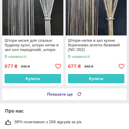
Штори кисея для спальні
Штори-нитки в зал кухню
будинку кухні, штори нитки в
Коричнево-золото-бежевий
зал хол передпокій, штори-
(NC-302)
нитки в спальню Графіт-сіро-
В наявності
В наявності
білі (NC-308)
677
677
₴
₴
846 ₴
846 ₴
Купити
Купити
Показати ще
Про нас
98% позитивних з 266 відгуків за рік