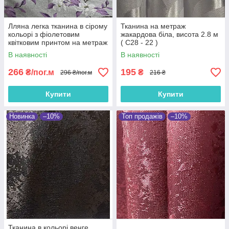
Лляна легка тканина в сірому
Тканина на метраж
кольорі з фіолетовим
жакардова біла, висота 2.8 м
квітковим принтом на метраж
( С28 - 22 )
(M1-622-7)
В наявності
В наявності
266
195
₴/пог.м
₴
296 ₴/пог.м
216 ₴
Купити
Купити
Новинка
–10%
Топ продажів
–10%
Тканина в кольорі венге