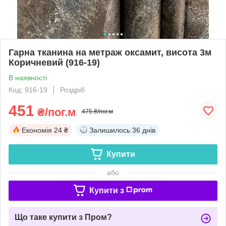
Гарна тканина на метраж оксамит, висота 3м
Коричневий (916-19)
В наявності
Код: 916-19
Роздріб
451
₴/пог.м
475 ₴/пог.м
Економія
24 ₴
Залишилось
36 днів
Купити
або
Купити з
Що таке купити з Пром?