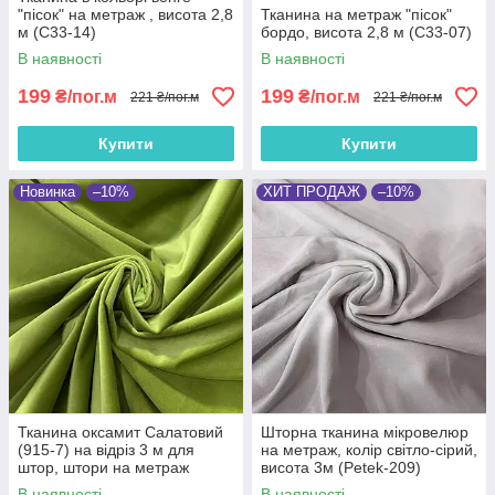
"пісок" на метраж , висота 2,8
Тканина на метраж "пісок"
м (С33-14)
бордо, висота 2,8 м (С33-07)
В наявності
В наявності
199
199
₴/пог.м
₴/пог.м
221 ₴/пог.м
221 ₴/пог.м
Купити
Купити
Новинка
–10%
ХИТ ПРОДАЖ
–10%
Тканина оксамит Салатовий
Шторна тканина мікровелюр
(915-7) на відріз 3 м для
на метраж, колір світло-сірий,
штор, штори на метраж
висота 3м (Petek-209)
оксамитові, відрізні портьєри
В наявності
В наявності