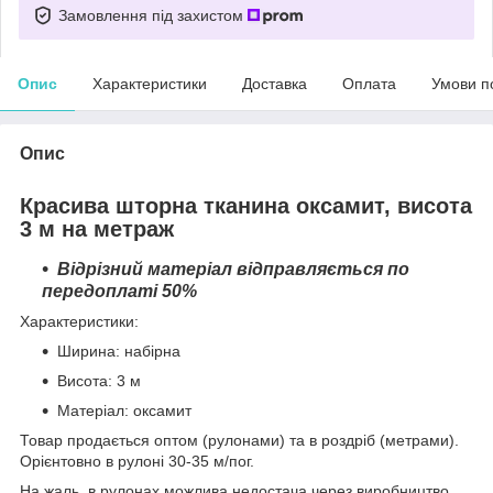
Замовлення під захистом
Опис
Характеристики
Доставка
Оплата
Умови п
Опис
Красива шторна тканина оксамит, висота
3 м на метраж
Відрізний матеріал відправляється по
передоплаті 50%
Характеристики:
Ширина: набірна
Висота: 3 м
Матеріал: оксамит
Товар продається оптом (рулонами) та в роздріб (метрами).
Орієнтовно в рулоні 30-35 м/пог.
На жаль, в рулонах можлива недостача через виробництво.