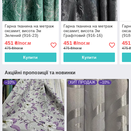
Гарна тканина на метраж
Гарна тканина на метраж
Гарн
оксамит, висота 3м
оксамит, висота 3м
окса
Зелений (916-23)
Графітовий (916-16)
(918
451
451
451
₴/пог.м
₴/пог.м
475 ₴/пог.м
475 ₴/пог.м
475 ₴
Купити
Купити
Акційні пропозиції та новинки
–10%
ХИТ ПРОДАЖ
–10%