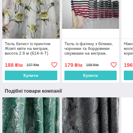
Тюль батист із принтом
Тюль із фатину з білими,
Ніжн
Жовті квіти на метраж,
чорними та бордовими
моло
висота 2.8 м (614-4-T)
смужками на метраж,
кори
висота 2,8 м (ROWI-
міст
BORDO)
188
179
196
₴/м
₴/м
197 ₴/м
188 ₴/м
Купити
Купити
Подібні товари компанії