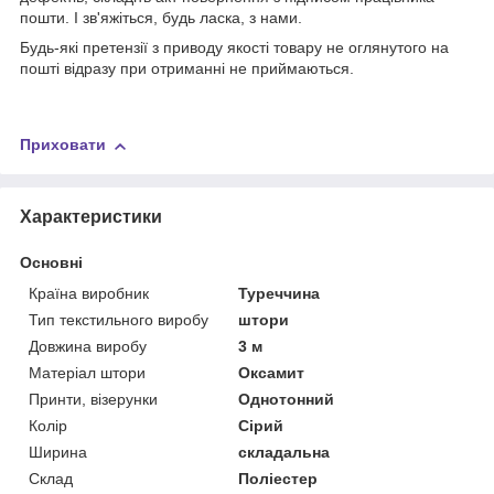
пошти. І зв'яжіться, будь ласка, з нами.
Будь-які претензії з приводу якості товару не оглянутого на
пошті відразу при отриманні не приймаються.
Приховати
Характеристики
Основні
Країна виробник
Туреччина
Тип текстильного виробу
штори
Довжина виробу
3 м
Матеріал штори
Оксамит
Принти, візерунки
Однотонний
Колір
Сірий
Ширина
складальна
Склад
Поліестер