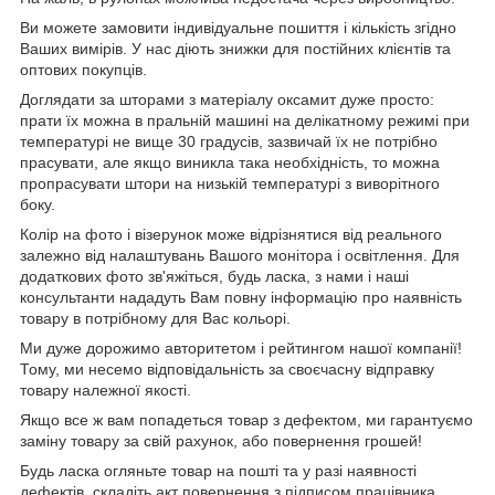
Ви можете замовити індивідуальне пошиття і кількість згідно
Ваших вимірів. У нас діють знижки для постійних клієнтів та
оптових покупців.
Доглядати за шторами з матеріалу оксамит дуже просто:
прати їх можна в пральній машині на делікатному режимі при
температурі не вище 30 градусів, зазвичай їх не потрібно
прасувати, але якщо виникла така необхідність, то можна
пропрасувати штори на низькій температурі з виворітного
боку.
Колір на фото і візерунок може відрізнятися від реального
залежно від налаштувань Вашого монітора і освітлення. Для
додаткових фото зв'яжіться, будь ласка, з нами і наші
консультанти нададуть Вам повну інформацію про наявність
товару в потрібному для Вас кольорі.
Ми дуже дорожимо авторитетом і рейтингом нашої компанії!
Тому, ми несемо відповідальність за своєчасну відправку
товару належної якості.
Якщо все ж вам попадеться товар з дефектом, ми гарантуємо
заміну товару за свій рахунок, або повернення грошей!
Будь ласка огляньте товар на пошті та у разі наявності
дефектів, складіть акт повернення з підписом працівника