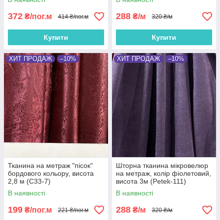
372
288
₴/пог.м
₴/м
414 ₴/пог.м
320 ₴/м
Купити
Купити
ХИТ ПРОДАЖ
–10%
ХИТ ПРОДАЖ
–10%
Тканина на метраж "пісок"
Шторна тканина мікровелюр
бордового кольору, висота
на метраж, колір фіолетовий,
2,8 м (С33-7)
висота 3м (Petek-111)
В наявності
В наявності
199
288
₴/пог.м
₴/м
221 ₴/пог.м
320 ₴/м