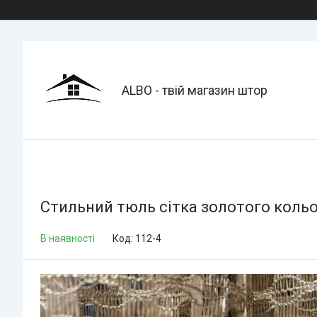
ALBO - твій магазин штор
Стильний тюль сітка золотого кольор
В наявності
Код:
112-4