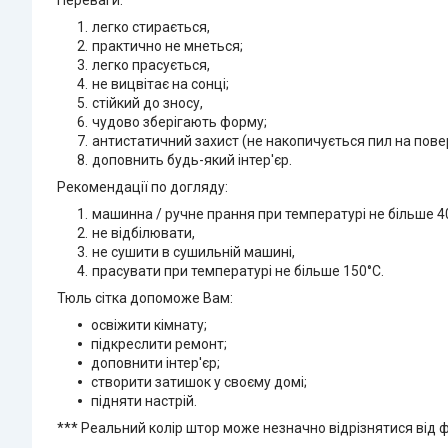
легко стирається,
практично не мнеться;
легко прасується,
не вицвітає на сонці;
стійкий до зносу,
чудово зберігають форму;
антистатичний захист (не накопичується пил на пове
доповнить будь-який інтер'єр.
Рекомендації по догляду:
машинна / ручне прання при температурі не більше 4
не відбілювати,
не сушити в сушильній машині,
прасувати при температурі не більше 150°C.
Тюль сітка допоможе Вам:
освіжити кімнату;
підкреслити ремонт;
доповнити інтер'єр;
створити затишок у своєму домі;
підняти настрій.
*** Реальний колір штор може незначно відрізнятися від ф