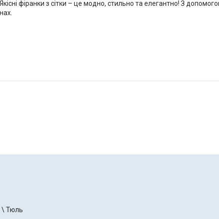
існі фіранки з сітки – це модно, стильно та елегантно! З допомогою
нах.
 \ Тюль