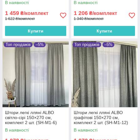
комплект 2 шт. (SH-PK-217)
В наявності
В наявності
1 459
1 206
₴/комплект
₴/комплект
1 622 ₴/комплект
1 340 ₴/комплект
Купити
Купити
Топ продажів
–5%
Топ продажів
–5%
Штори легкі лляні ALBO
Штори легкі лляні ALBO
світло-сірі 150×270 см,
графітові 150×270 см,
комплект 2 шт. (SH-M1-6)
комплект 2 шт. (SH-M1-12)
В наявності
В наявності