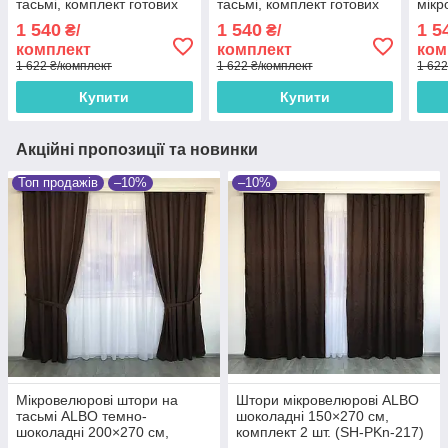
тасьмі, комплект готових
тасьмі, комплект готових
мікр
штор для залу Бірюзові
штор для залу Зелені
(SH-
1 540
1 540
1 5
₴/
₴/
комплект
комплект
ком
1 622 ₴/комплект
1 622 ₴/комплект
1 622
Купити
Купити
Акційні пропозиції та новинки
Топ продажів
–10%
–10%
Мікровелюрові штори на
Штори мікровелюрові ALBO
тасьмі ALBO темно-
шоколадні 150×270 см,
шоколадні 200×270 см,
комплект 2 шт. (SH-PKn-217)