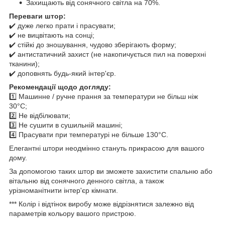
Захищають від сонячного світла на 70%.
Переваги штор:
✔️ дуже легко прати і прасувати;
✔️ не вицвітають на сонці;
✔️ стійкі до зношування, чудово зберігають форму;
✔️ антистатичний захист (не накопичується пил на поверхні
тканини);
✔️ доповнять будь-який інтер'єр.
Рекомендації щодо догляду:
1️⃣ Машинне / ручне прання за температури не більш ніж
30°C;
2️⃣ Не відбілювати;
3️⃣ Не сушити в сушильній машині;
4️⃣ Прасувати при температурі не більше 130°C.
Елегантні штори неодмінно стануть прикрасою для вашого
дому.
За допомогою таких штор ви зможете захистити спальню або
вітальню від сонячного денного світла, а також
урізноманітнити інтер'єр кімнати.
*** Колір і відтінок виробу може відрізнятися залежно від
параметрів кольору вашого пристрою.