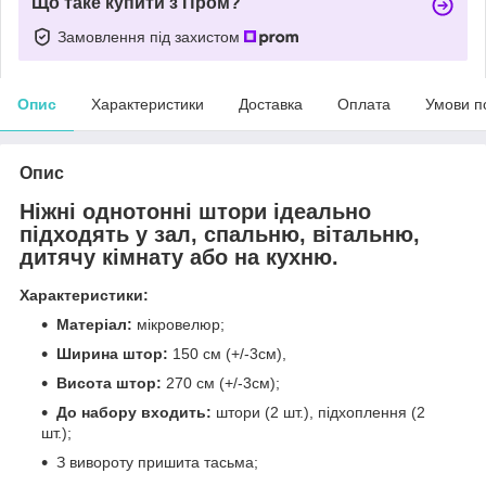
Що таке купити з Пром?
Замовлення під захистом
Опис
Характеристики
Доставка
Оплата
Умови п
Опис
Ніжні однотонні штори ідеально
підходять у зал, спальню, вітальню,
дитячу кімнату або на кухню.
Характеристики:
Матеріал:
мікровелюр;
Ширина штор:
150 см (+/-3см),
Висота штор:
270 см (+/-3см);
До набору входить:
штори (2 шт.), підхоплення (2
шт.);
З вивороту пришита тасьма;