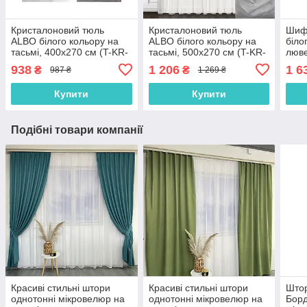
Кристалоновий тюль
Кристалоновий тюль
Шиф
ALBO білого кольору на
ALBO білого кольору на
біло
тасьмі, 400х270 см (T-KR-
тасьмі, 500х270 см (T-KR-
люве
4)
5)
K-L-
938
1 206
1 6
₴
₴
987 ₴
1 269 ₴
Купити
Купити
Подібні товари компанії
Красиві стильні штори
Красиві стильні штори
Штор
однотонні мікровелюр на
однотонні мікровелюр на
Борд