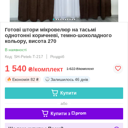
Готові штори мікровелюр на тасьмі
однотонні коричневі, темно-шоколадного
кольору, висота 270
В наявності
Код: SH-Petek-T-217
Роздріб
1 540
₴/комплект
1 622 ₴/комплект
Економія
82 ₴
Залишилось
46 днів
Купити
або
Купити з