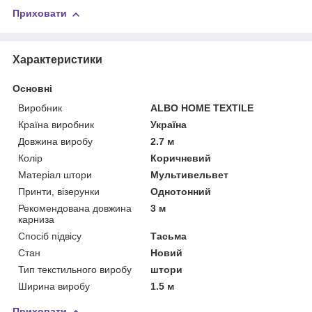
Приховати
Характеристики
Основні
Виробник
ALBO HOME TEXTILE
Країна виробник
Україна
Довжина виробу
2.7 м
Колір
Коричневий
Матеріал штори
Мультивельвет
Принти, візерунки
Однотонний
Рекомендована довжина
3 м
карниза
Спосіб підвісу
Тасьма
Стан
Новий
Тип текстильного виробу
штори
Ширина виробу
1.5 м
Приховати