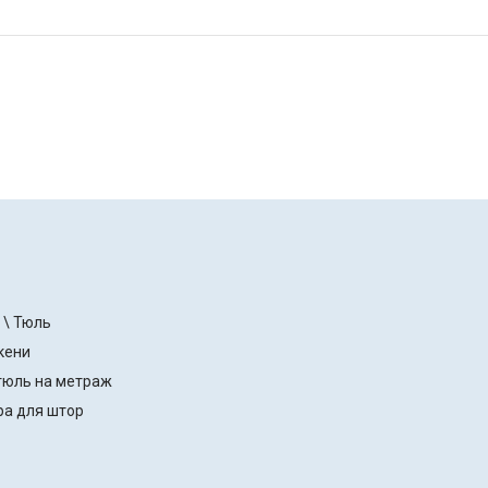
 \ Тюль
кени
тюль на метраж
ра для штор