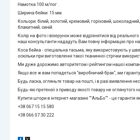
Намотка 100 м/пог .
Ширина бейки: 15 мм.
Кольори: білий, золотий, кремовий, горіховий, шоколадний
блакитний, синій.
Колір на фото і візерунок може відрізнятися від реального
наші консультанти нададуть Вам повну інформацію про ная
Коса бейка - спеціальна тасьма, яку використовують у шве
оскільки при виготовленні такої тканинної стрічки викорис
Ми дуже дорожимо авторитетом і рейтингом нашої компанії
Якщо все ж вам попадеться "виробничий брак", ми гарантує
Будь ласка, огляньте товар на пошті, і в разі виявлення не
Будь-які претензії з приводу якості товару не оглянутого 
Купити штори в інтернет-магазині ""АльБо"" - це гарантія яко
+38 067 15 15 580
+38 066 07 30 222