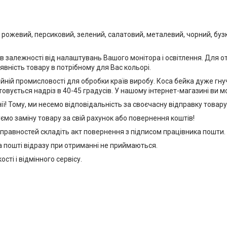
, рожевий, персиковий, зелений, салатовий, металевий, чорний, бу
 в залежності від налаштувань Вашого монітора і освітлення. Для о
вність товару в потрібному для Вас кольорі.
йній промисловості для обробки країв виробу. Коса бейка дуже гнучк
товується надріз в 40-45 градусів. У нашому інтернет-магазині ви 
! Тому, ми несемо відповідальність за своєчасну відправку товару
мо заміну товару за свій рахунок або повернення коштів!
справностей складіть акт повернення з підписом працівника пошти. І 
на пошті відразу при отриманні не приймаються.
сті і відмінного сервісу.