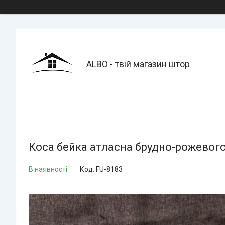
ALBO - твій магазин штор
Коса бейка атласна брудно-рожевого
В наявності
Код:
FU-8183