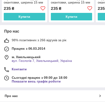
окантовки, ширина 15 мм
окантовки, ширина 15 мм
окан
моток 100 м (FU-8022)
моток 100 м (FU-6-1)
мото
235
235
235
₴
₴
Купити
Купити
Про нас
98% позитивних з 266 відгуків за рік
Працює з 06.03.2014
м. Хмельницький
вул. Геологів 7, Хмельницький, Україна
Контакти
Сьогодні працює з 09:00 до 18:00
Показати весь графік роботи
Про нас