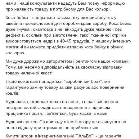
нами і наші консультанти нададуть Вам повну інформацію
про наявність товару в потрібному для Вас кольорі.
Коса бейка - спеціальна тасьма, яку використовують у
швейній промисловості для обробки країв виробу. Коса бейка
дуже гнучка і окантовка з неї виходить дуже якісною і без
дефектів, оскільки при виготовленні такої тканинної стрічки
використовується надріз в 40-45 градусів. У нашому інтернет-
магазині ви можете придбати атласну косу бейку в різних
кольорах.
Ми дуже дорожимо авторитетом і рейтингом нашої компанії!
Тому, ми несемо відповідальність за своєчасну відправку
товару належної якості.
Якщо все ж вам попадеться "виробничий брак", ми
гарантуємо заміну товару за свій рахунок або повернення
коштів!
Будь ласка, огляньте товар на пошті, і в разі виявлення
несправностей складіть акт повернення з підписом
працівника пошти. І зв'яжіться, будь ласка, з нами.
Будь-які претензії з приводу якості товару не оглянутого на
пошті відразу при отриманні не приймаються.
Купити штори в інтернет-магазині ""АльБо"" - це гарантія