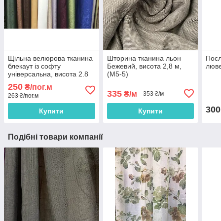
Щільна велюрова тканина
Шторина тканина льон
Посл
блекаут із софту
Бежевий, висота 2,8 м,
люве
універсальна, висота 2.8
(M5-5)
м на метраж
250
₴/пог.м
335
₴/м
353 ₴/м
263 ₴/пог.м
300
Купити
Купити
Подібні товари компанії