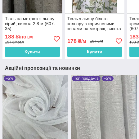
Тюль на метраж з льону
Тюль з льону білого
Тюль
сірий, висота 2,8 м (607-
кольору з коричневими
крем
35)
квітами на метраж, висота
(607
2.8 м (822-3)
188
183
₴/пог.м
178
₴/м
197 ₴/м
197 ₴/пог.м
193 ₴
Купити
Купити
Акційні пропозиції та новинки
–5%
Топ продажів
–5%