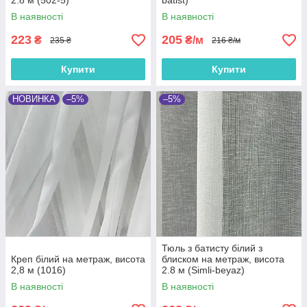
2.8 м (502-5)
batist)
В наявності
В наявності
223
205
₴
₴/м
235 ₴
216 ₴/м
Купити
Купити
НОВИНКА
–5%
–5%
Тюль з батисту білий з
Креп білий на метраж, висота
блиском на метраж, висота
2,8 м (1016)
2.8 м (Simli-beyaz)
В наявності
В наявності