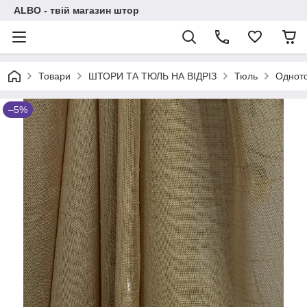
ALBO - твій магазин штор
Товари
ШТОРИ ТА ТЮЛЬ НА ВІДРІЗ
Тюль
Одното
–5%