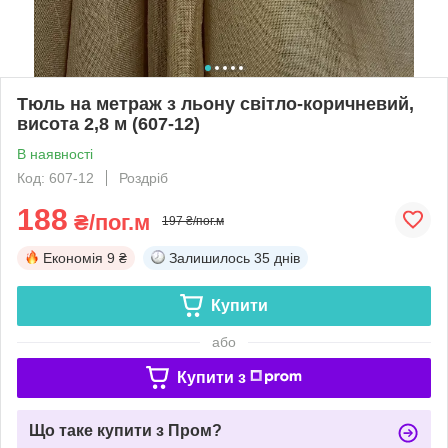
Тюль на метраж з льону світло-коричневий,
висота 2,8 м (607-12)
В наявності
Код: 607-12
Роздріб
188
₴/пог.м
197 ₴/пог.м
Економія
9 ₴
Залишилось
35 днів
Купити
або
Купити з
Що таке купити з Пром?