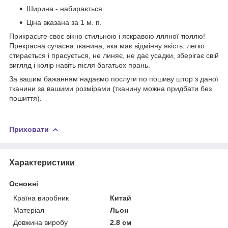
Ширина - набирається
Ціна вказана за 1 м. п.
Прикрасьте своє вікно стильною і яскравою лляної тюллю!
Прекрасна сучасна тканина, яка має відмінну якість: легко
стирається і прасується, не линяє, не дає усадки, зберігає свій
вигляд і колір навіть після багатьох прань.
За вашим бажанням надаємо послуги по пошиву штор з даної
тканини за вашими розмірами (тканину можна придбати без
пошиття).
Приховати
Характеристики
Основні
Країна виробник
Китай
Матеріал
Льон
Довжина виробу
2.8 см