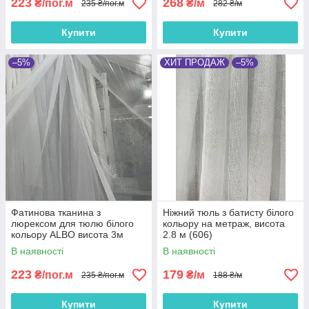
223
268
₴/пог.м
₴/м
235 ₴/пог.м
282 ₴/м
Купити
Купити
–5%
ХИТ ПРОДАЖ
–5%
Фатинова тканина з
Ніжний тюль з батисту білого
люрексом для тюлю білого
кольору на метраж, висота
кольору ALBO висота 3м
2.8 м (606)
(AL0012)
В наявності
В наявності
223
179
₴/пог.м
₴/м
235 ₴/пог.м
188 ₴/м
Купити
Купити