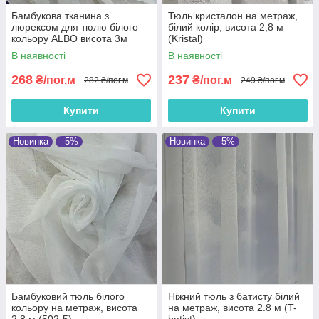
Бамбукова тканина з
Тюль кристалон на метраж,
люрексом для тюлю білого
білий колір, висота 2,8 м
кольору ALBO висота 3м
(Kristal)
(ZL3016-V103)
В наявності
В наявності
268
237
₴/пог.м
₴/пог.м
282 ₴/пог.м
249 ₴/пог.м
Купити
Купити
Новинка
–5%
Новинка
–5%
Бамбуковий тюль білого
Ніжний тюль з батисту білий
кольору на метраж, висота
на метраж, висота 2.8 м (T-