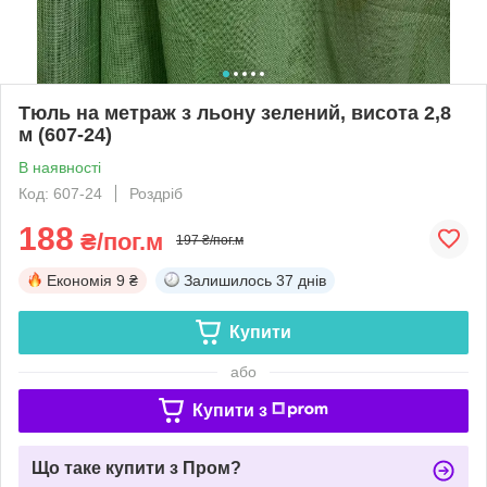
Тюль на метраж з льону зелений, висота 2,8
м (607-24)
В наявності
Код: 607-24
Роздріб
188
₴/пог.м
197 ₴/пог.м
Економія
9 ₴
Залишилось
37 днів
Купити
або
Купити з
Що таке купити з Пром?