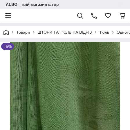
ALBO - твій магазин штор
Товари
ШТОРИ ТА ТЮЛЬ НА ВІДРІЗ
Тюль
Одното
–5%