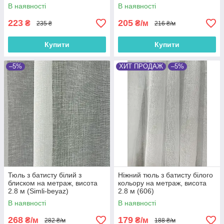
В наявності
В наявності
223
205
₴
₴/м
235 ₴
216 ₴/м
Купити
Купити
–5%
ХИТ ПРОДАЖ
–5%
Тюль з батисту білий з
Ніжний тюль з батисту білого
блиском на метраж, висота
кольору на метраж, висота
2.8 м (Simli-beyaz)
2.8 м (606)
В наявності
В наявності
268
179
₴/м
₴/м
282 ₴/м
188 ₴/м