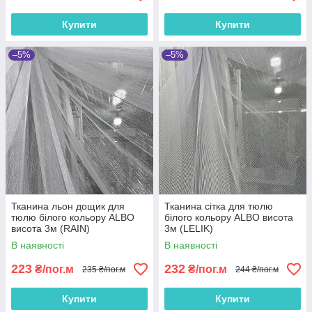
Купити
Купити
–5%
–5%
Тканина льон дощик для
Тканина сітка для тюлю
тюлю білого кольору ALBO
білого кольору ALBO висота
висота 3м (RAIN)
3м (LELIK)
В наявності
В наявності
223
232
₴/пог.м
₴/пог.м
235 ₴/пог.м
244 ₴/пог.м
Купити
Купити