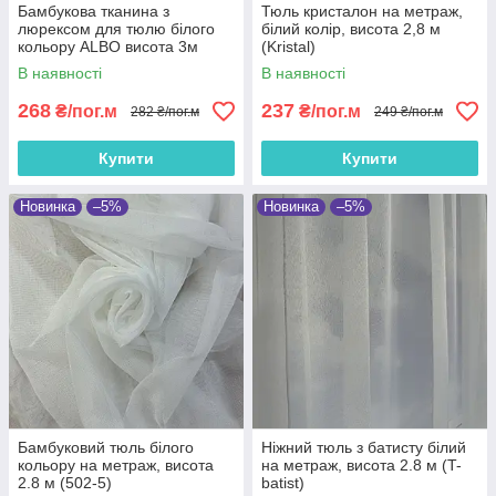
Бамбукова тканина з
Тюль кристалон на метраж,
люрексом для тюлю білого
білий колір, висота 2,8 м
кольору ALBO висота 3м
(Kristal)
(ZL3016-V103)
В наявності
В наявності
268
237
₴/пог.м
₴/пог.м
282 ₴/пог.м
249 ₴/пог.м
Купити
Купити
Новинка
–5%
Новинка
–5%
Бамбуковий тюль білого
Ніжний тюль з батисту білий
кольору на метраж, висота
на метраж, висота 2.8 м (T-
2.8 м (502-5)
batist)