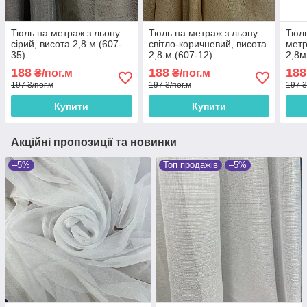
Тюль на метраж з льону
Тюль на метраж з льону
Тюль
сірий, висота 2,8 м (607-
світло-коричневий, висота
метр
35)
2,8 м (607-12)
2,8м
188
188
188
₴/пог.м
₴/пог.м
197 ₴/пог.м
197 ₴/пог.м
197 ₴
Купити
Купити
Акційні пропозиції та новинки
–5%
Топ продажів
–5%