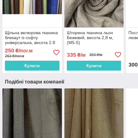
Щільна велюрова тканина
Шторина тканина льон
Посл
блекаут із софту
Бежевий, висота 2,8 м,
люве
універсальна, висота 2.8
(M5-5)
м на метраж
250
₴/пог.м
335
₴/м
353 ₴/м
263 ₴/пог.м
300
Купити
Купити
Подібні товари компанії