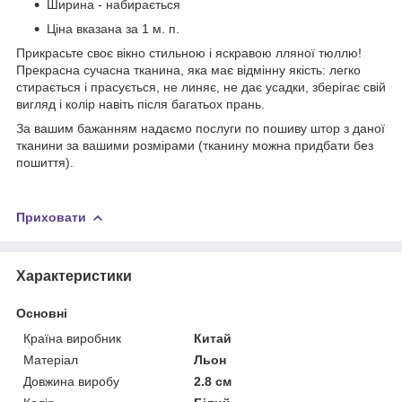
Ширина - набирається
Ціна вказана за 1 м. п.
Прикрасьте своє вікно стильною і яскравою лляної тюллю!
Прекрасна сучасна тканина, яка має відмінну якість: легко
стирається і прасується, не линяє, не дає усадки, зберігає свій
вигляд і колір навіть після багатьох прань.
За вашим бажанням надаємо послуги по пошиву штор з даної
тканини за вашими розмірами (тканину можна придбати без
пошиття).
Приховати
Характеристики
Основні
Країна виробник
Китай
Матеріал
Льон
Довжина виробу
2.8 см