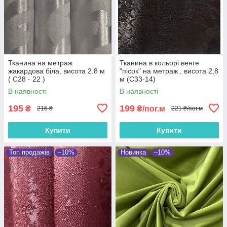
Тканина на метраж
Тканина в кольорі венге
жакардова біла, висота 2.8 м
"пісок" на метраж , висота 2,8
( С28 - 22 )
м (С33-14)
В наявності
В наявності
195
199
₴
₴/пог.м
216 ₴
221 ₴/пог.м
Купити
Купити
Топ продажів
–10%
Новинка
–10%