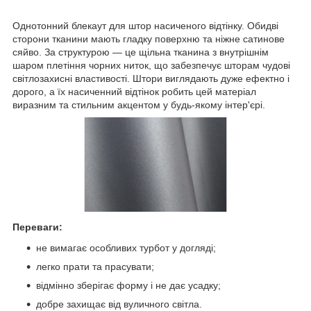
Однотонний блекаут для штор насиченого відтінку. Обидві
сторони тканини мають гладку поверхню та ніжне сатинове
сяйво. За структурою — це щільна тканина з внутрішнім
шаром плетіння чорних ниток, що забезпечує шторам чудові
світлозахисні властивості. Штори виглядають дуже ефектно і
дорого, а їх насиченний відтінок робить цей матеріал
виразним та стильним акцентом у будь-якому інтер'єрі.
Переваги:
не вимагає особливих турбот у догляді;
легко прати та прасувати;
відмінно зберігає форму і не дає усадку;
добре захищає від вуличного світла.