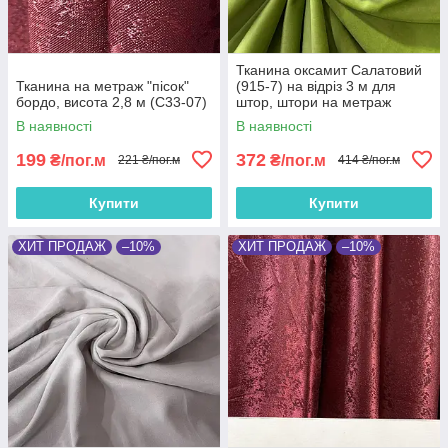
Тканина оксамит Салатовий
Тканина на метраж "пісок"
(915-7) на відріз 3 м для
бордо, висота 2,8 м (С33-07)
штор, штори на метраж
оксамитові, відрізні портьєри
В наявності
В наявності
199
372
₴/пог.м
₴/пог.м
221 ₴/пог.м
414 ₴/пог.м
Купити
Купити
ХИТ ПРОДАЖ
–10%
ХИТ ПРОДАЖ
–10%