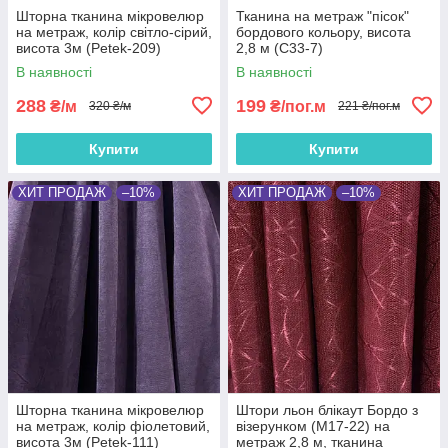
Шторна тканина мікровелюр
Тканина на метраж "пісок"
на метраж, колір світло-сірий,
бордового кольору, висота
висота 3м (Petek-209)
2,8 м (С33-7)
В наявності
В наявності
288
199
₴/м
₴/пог.м
320 ₴/м
221 ₴/пог.м
Купити
Купити
ХИТ ПРОДАЖ
–10%
ХИТ ПРОДАЖ
–10%
Шторна тканина мікровелюр
Штори льон блікаут Бордо з
на метраж, колір фіолетовий,
візерунком (M17-22) на
висота 3м (Petek-111)
метраж 2,8 м, тканина