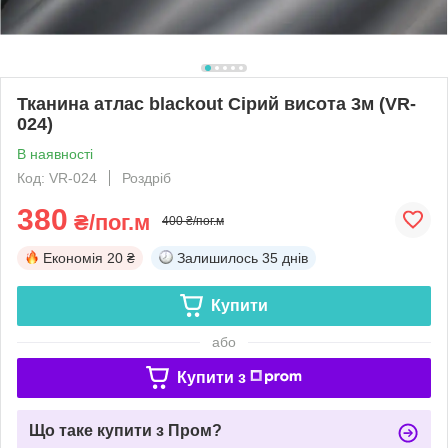
Тканина атлас blackout Сірий висота 3м (VR-
024)
В наявності
Код: VR-024
Роздріб
380
₴/пог.м
400 ₴/пог.м
Економія
20 ₴
Залишилось
35 днів
Купити
або
Купити з
Що таке купити з Пром?