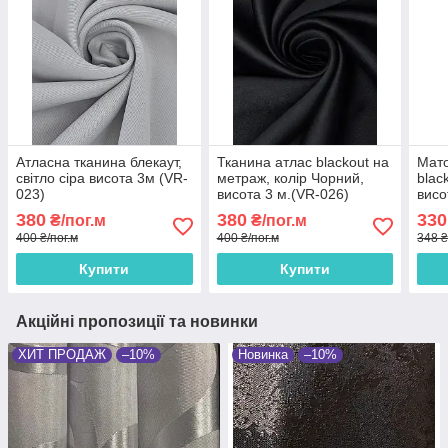
Атласна тканина блекаут,
Тканина атлас blackout на
Мато
світло сіра висота 3м (VR-
метраж, колір Чорний,
blac
023)
висота 3 м.(VR-026)
висо
380
380
330
₴/пог.м
₴/пог.м
400 ₴/пог.м
400 ₴/пог.м
348 ₴
Купити
Купити
Акційні пропозиції та новинки
ХИТ ПРОДАЖ
–10%
Новинка
–10%