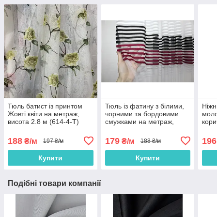
Тюль батист із принтом
Тюль із фатину з білими,
Ніжн
Жовті квіти на метраж,
чорними та бордовими
моло
висота 2.8 м (614-4-T)
смужками на метраж,
кори
висота 2,8 м (ROWI-
міст
BORDO)
188
179
196
₴/м
₴/м
197 ₴/м
188 ₴/м
Купити
Купити
Подібні товари компанії