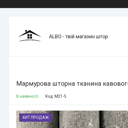
ALBO - твій магазин штор
Мармурова шторна тканина кавового 
В наявності
Код:
M21-5
ХИТ ПРОДАЖ