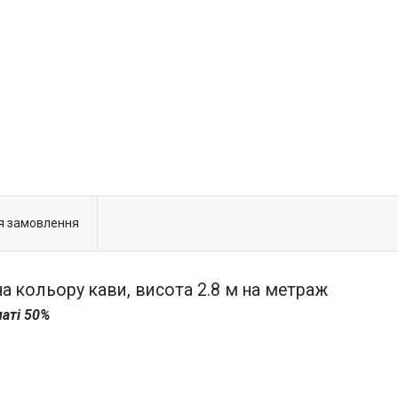
я замовлення
 кольору кави, висота 2.8 м на метраж
латі 50%