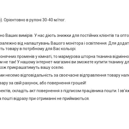
. Орієнтовно в рулоні 30-40 м/пог.
но Ваших вимірів. У нас діють знижки для постійних клієнтів та опто
 залежно від налаштувань Вашого монітора і освітлення. Для додатк
ь товару в потрібному для Вас кольорі.
онячних променів у кімнаті, то мармурова шторна тканина відмінно п
 не так! У нашому інтернет-магазині ви зможете купити тканину для
також прикрашатимуть вашу оселю.
 ми несемо відповідальність за своєчасне відправлення товару нале
ару за свій рахунок, або повернення грошей!
ектів, складіть акт повернення з підписом працівника пошти. І зв'яж
на пошті відразу при отриманні не приймаються.