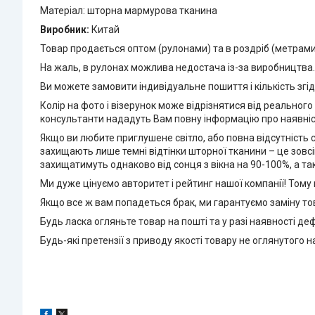
Матеріал: шторна мармурова тканина
Виробник:
Китай
Товар продається оптом (рулонами) та в роздріб (метрами)
На жаль, в рулонах можлива недостача із-за виробництва.
Ви можете замовити індивідуальне пошиття і кількість згід
Колір на фото і візерунок може відрізнятися від реального
консультанти нададуть Вам повну інформацію про наявніст
Якщо ви любите приглушене світло, або повна відсутність с
захищають лише темні відтінки шторної тканини – це зовсім
захищатимуть однаково від сонця з вікна на 90-100%, а 
Ми дуже цінуємо авторитет і рейтинг нашої компанії! Тому
Якщо все ж вам попадеться брак, ми гарантуємо заміну тов
Будь ласка огляньте товар на пошті та у разі наявності деф
Будь-які претензії з приводу якості товару не оглянутого 