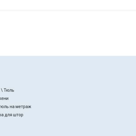
 \ Тюль
кени
тюль на метраж
ра для штор