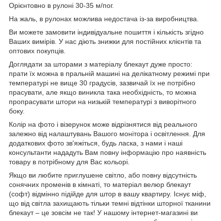
Орієнтовно в рулоні 30-35 м/пог.
На жаль, в рулонах можлива недостача із-за виробництва.
Ви можете замовити індивідуальне пошиття і кількість згідно
Ваших вимірів. У нас діють знижки для постійних клієнтів та
оптових покупців.
Доглядати за шторами з матеріалу блекаут дуже просто:
прати їх можна в пральній машині на делікатному режимі при
температурі не вище 30 градусів, зазвичай їх не потрібно
прасувати, але якщо виникла така необхідність, то можна
пропрасувати штори на низькій температурі з виворітного
боку.
Колір на фото і візерунок може відрізнятися від реального
залежно від налаштувань Вашого монітора і освітлення. Для
додаткових фото зв'яжіться, будь ласка, з нами і наші
консультанти нададуть Вам повну інформацію про наявність
товару в потрібному для Вас кольорі.
Якщо ви любите приглушене світло, або повну відсутність
сонячних променів в кімнаті, то матеріал велюр блекаут
(софт) відмінно підійде для штор в вашу квартиру. Існує міф,
що від світла захищають тільки темні відтінки шторної тканини
блекаут – це зовсім не так! У нашому інтернет-магазині ви