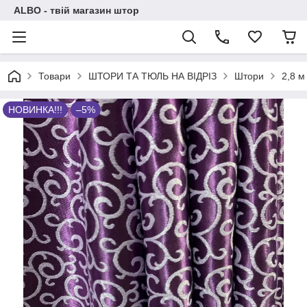
ALBO - твій магазин штор
Товари
ШТОРИ ТА ТЮЛЬ НА ВІДРІЗ
Штори
2,8 м
НОВИНКА!!!
–5%