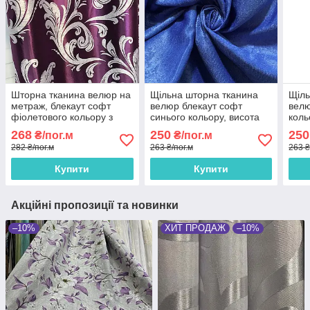
Шторна тканина велюр на
Щільна шторна тканина
Щіль
метраж, блекаут софт
велюр блекаут софт
велю
фіолетового кольору з
синього кольору, висота
коль
вензелями, висота 2.8 м.
2.8 м на метраж (250-16)
висо
268
250
250
₴/пог.м
₴/пог.м
(250
282 ₴/пог.м
263 ₴/пог.м
263 ₴
Купити
Купити
Акційні пропозиції та новинки
–10%
ХИТ ПРОДАЖ
–10%