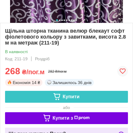
Щільна шторна тканина велюр блекаут софт
фіолетового кольору з завитками, висота 2.8
м на метраж (211-19)
В наявності
Код: 211-19
Роздріб
268
₴/пог.м
282 ₴/пог.м
Економія
14 ₴
Залишилось
36 днів
Купити
або
Купити з