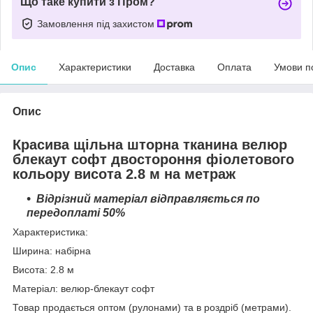
Що таке купити з Пром?
Замовлення під захистом
Опис
Характеристики
Доставка
Оплата
Умови п
Опис
Красива щільна шторна тканина велюр
блекаут софт двостороння фіолетового
кольору висота 2.8 м на метраж
Відрізний матеріал відправляється по
передоплаті 50%
Характеристика:
Ширина: набірна
Висота: 2.8 м
Матеріал: велюр-блекаут софт
Товар продається оптом (рулонами) та в роздріб (метрами).