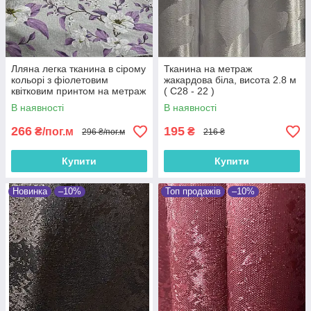
Лляна легка тканина в сірому
Тканина на метраж
кольорі з фіолетовим
жакардова біла, висота 2.8 м
квітковим принтом на метраж
( С28 - 22 )
(M1-622-7)
В наявності
В наявності
266
195
₴/пог.м
₴
296 ₴/пог.м
216 ₴
Купити
Купити
Новинка
–10%
Топ продажів
–10%