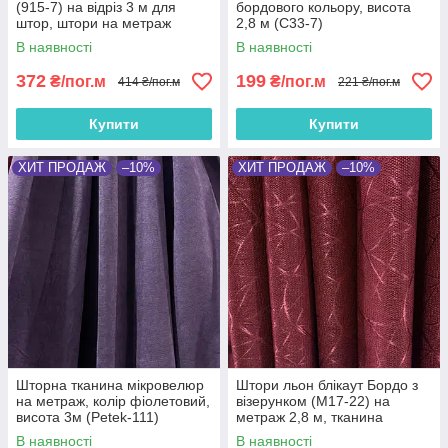
(915-7) на відріз 3 м для
бордового кольору, висота
штор, штори на метраж
2,8 м (С33-7)
оксамитові, відрізні портьєри
В наявності
В наявності
372
199
₴/пог.м
₴/пог.м
414 ₴/пог.м
221 ₴/пог.м
Купити
Купити
ХИТ ПРОДАЖ
–10%
ХИТ ПРОДАЖ
–10%
Шторна тканина мікровелюр
Штори льон блікаут Бордо з
на метраж, колір фіолетовий,
візерунком (M17-22) на
висота 3м (Petek-111)
метраж 2,8 м, тканина
blackout шторна, портьєри в
В наявності
В наявності