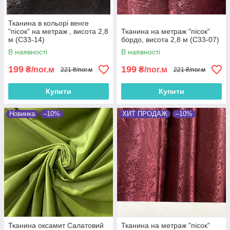
Тканина в кольорі венге
"пісок" на метраж , висота 2,8
Тканина на метраж "пісок"
м (С33-14)
бордо, висота 2,8 м (С33-07)
В наявності
В наявності
199
199
₴/пог.м
₴/пог.м
221 ₴/пог.м
221 ₴/пог.м
Купити
Купити
Новинка
–10%
ХИТ ПРОДАЖ
–10%
Тканина оксамит Салатовий
Тканина на метраж "пісок"