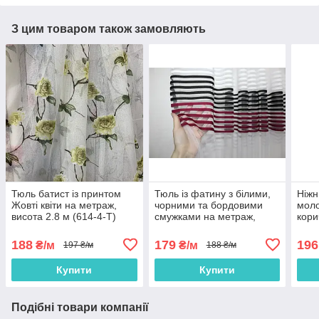
З цим товаром також замовляють
Тюль батист із принтом
Тюль із фатину з білими,
Ніжн
Жовті квіти на метраж,
чорними та бордовими
моло
висота 2.8 м (614-4-T)
смужками на метраж,
кори
висота 2,8 м (ROWI-
міст
BORDO)
188
179
196
₴/м
₴/м
197 ₴/м
188 ₴/м
Купити
Купити
Подібні товари компанії