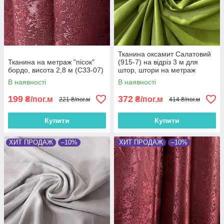
Тканина оксамит Салатовий
Тканина на метраж "пісок"
(915-7) на відріз 3 м для
бордо, висота 2,8 м (С33-07)
штор, штори на метраж
оксамитові, відрізні портьєри
В наявності
В наявності
199
372
₴/пог.м
₴/пог.м
221 ₴/пог.м
414 ₴/пог.м
Купити
Купити
ХИТ ПРОДАЖ
–10%
ХИТ ПРОДАЖ
–10%