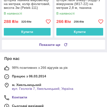
Шторна тканина мікровелюр
Штори льон блікаут Бордо з
на метраж, колір фіолетовий,
візерунком (M17-22) на
висота 3м (Petek-111)
метраж 2,8 м, тканина
blackout шторна, портьєри в
В наявності
В наявності
зал, спальню
288
266
₴/м
₴/м
320 ₴/м
296 ₴/м
Купити
Купити
Показати ще
Про нас
98% позитивних з 266 відгуків за рік
Працює з 06.03.2014
м. Хмельницький
вул. Геологів 7, Хмельницький, Україна
Контакти
Сьогодні вихідний