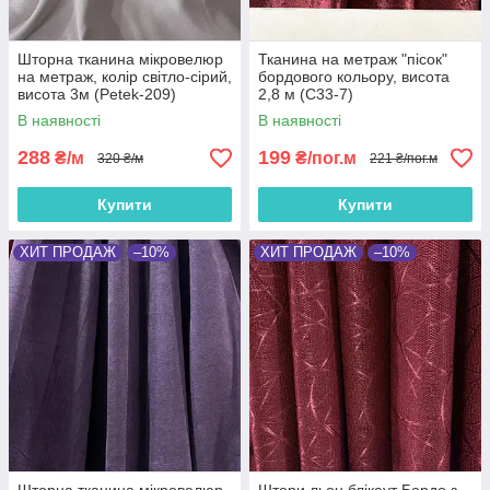
Шторна тканина мікровелюр
Тканина на метраж "пісок"
на метраж, колір світло-сірий,
бордового кольору, висота
висота 3м (Petek-209)
2,8 м (С33-7)
В наявності
В наявності
288
199
₴/м
₴/пог.м
320 ₴/м
221 ₴/пог.м
Купити
Купити
ХИТ ПРОДАЖ
–10%
ХИТ ПРОДАЖ
–10%