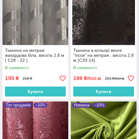
Тканина на метраж
Тканина в кольорі венге
жакардова біла, висота 2.8 м
"пісок" на метраж , висота 2,8
( С28 - 22 )
м (С33-14)
В наявності
В наявності
195
199
₴
₴/пог.м
216 ₴
221 ₴/пог.м
Купити
Купити
Топ продажів
–10%
Новинка
–10%