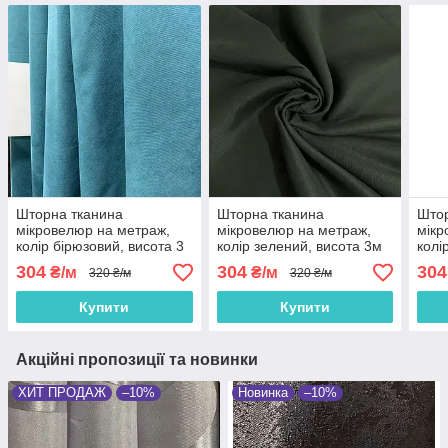
Шторна тканина
Шторна тканина
Штор
мікровелюр на метраж,
мікровелюр на метраж,
мікр
колір бірюзовий, висота 3
колір зелений, висота 3м
колі
м (Petek-100)
(Petek-589)
(Pet
304
304
304
₴/м
₴/м
320 ₴/м
320 ₴/м
Купити
Купити
Акційні пропозиції та новинки
ХИТ ПРОДАЖ
–10%
Новинка
–10%