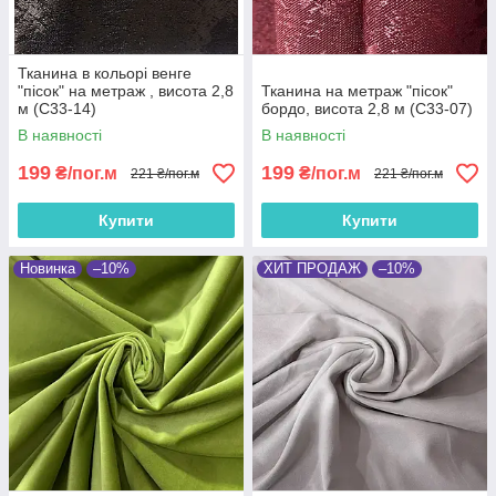
Тканина в кольорі венге
"пісок" на метраж , висота 2,8
Тканина на метраж "пісок"
м (С33-14)
бордо, висота 2,8 м (С33-07)
В наявності
В наявності
199
199
₴/пог.м
₴/пог.м
221 ₴/пог.м
221 ₴/пог.м
Купити
Купити
Новинка
–10%
ХИТ ПРОДАЖ
–10%