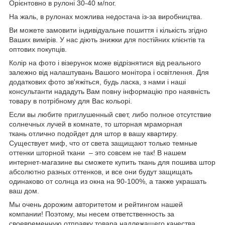
Орієнтовно в рулоні 30-40 м/пог.
На жаль, в рулонах можлива недостача із-за виробництва.
Ви можете замовити індивідуальне пошиття і кількість згідно
Ваших вимірів. У нас діють знижки для постійних клієнтів та
оптових покупців.
Колір на фото і візерунок може відрізнятися від реального
залежно від налаштувань Вашого монітора і освітлення. Для
додаткових фото зв'яжіться, будь ласка, з нами і наші
консультанти нададуть Вам повну інформацію про наявність
товару в потрібному для Вас кольорі.
Если вы любите приглушенный свет, либо полное отсутствие
солнечных лучей в комнате, то шторная мраморная
ткань отлично подойдет для штор в вашу квартиру.
Существует миф, что от света защищают только темные
оттенки шторной ткани – это совсем не так! В нашем
интернет-магазине вы сможете купить ткань для пошива штор
абсолютно разных оттенков, и все они будут защищать
одинаково от солнца из окна на 90-100%, а также украшать
ваш дом.
Мы очень дорожим авторитетом и рейтингом нашей
компании! Поэтому, мы несем ответственность за
своевременную отправку товара надлежащего качества.