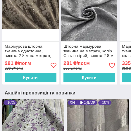
Мармурова шторна
Шторна мармурова
Мар
тканина однотонна,
тканина на метраж, колір
ткан
висота 2.8 м на метраж,
Світло-сірий, висота 2.8 м
коль
Темно-коричневий (M23-
(M23-2)
метр
281
281
335
₴/пог.м
₴/пог.м
12)
296 ₴/пог.м
296 ₴/пог.м
353 ₴
Купити
Купити
Акційні пропозиції та новинки
–10%
ХИТ ПРОДАЖ
–10%