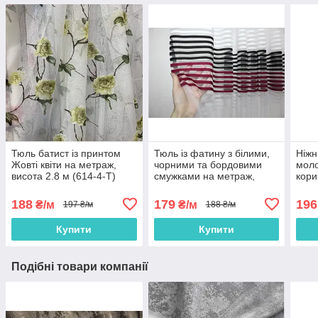
Тюль батист із принтом
Тюль із фатину з білими,
Ніжн
Жовті квіти на метраж,
чорними та бордовими
моло
висота 2.8 м (614-4-T)
смужками на метраж,
кори
висота 2,8 м (ROWI-
міст
BORDO)
188
179
196
₴/м
₴/м
197 ₴/м
188 ₴/м
Купити
Купити
Подібні товари компанії