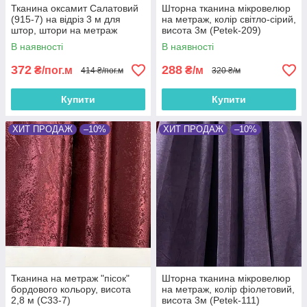
Тканина оксамит Салатовий
Шторна тканина мікровелюр
(915-7) на відріз 3 м для
на метраж, колір світло-сірий,
штор, штори на метраж
висота 3м (Petek-209)
оксамитові, відрізні портьєри
В наявності
В наявності
372
288
₴/пог.м
₴/м
414 ₴/пог.м
320 ₴/м
Купити
Купити
ХИТ ПРОДАЖ
–10%
ХИТ ПРОДАЖ
–10%
Тканина на метраж "пісок"
Шторна тканина мікровелюр
бордового кольору, висота
на метраж, колір фіолетовий,
2,8 м (С33-7)
висота 3м (Petek-111)