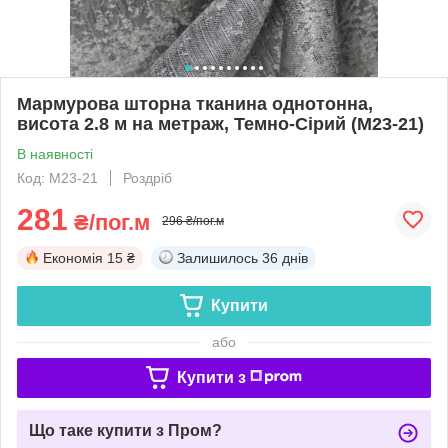
Мармурова шторна тканина однотонна,
висота 2.8 м на метраж, Темно-Сірий (M23-21)
В наявності
Код: M23-21
Роздріб
281
₴/пог.м
296 ₴/пог.м
Економія
15 ₴
Залишилось
36 днів
Купити
або
Купити з
Що таке купити з Пром?