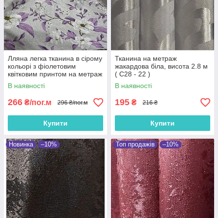
Лляна легка тканина в сірому
Тканина на метраж
кольорі з фіолетовим
жакардова біла, висота 2.8 м
квітковим принтом на метраж
( С28 - 22 )
(M1-622-7)
В наявності
В наявності
266
195
₴/пог.м
₴
296 ₴/пог.м
216 ₴
Купити
Купити
Новинка
–10%
Топ продажів
–10%