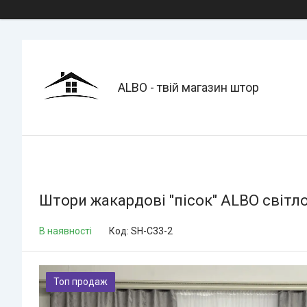
ALBO - твій магазин штор
Штори жакардові "пісок" ALBO світло-
В наявності
Код:
SH-C33-2
Топ продаж