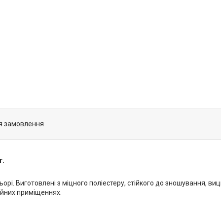
я замовлення
т.
ьорі. Виготовлені з міцного поліестеру, стійкого до зношування, ви
ійних приміщеннях.