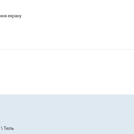
ння екрану.
 \ Тюль