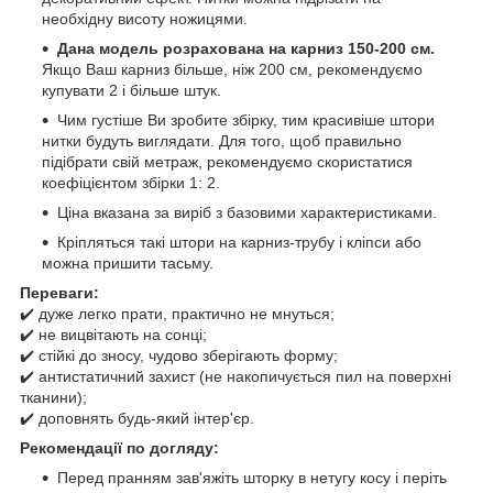
необхідну висоту ножицями.
Дана модель розрахована на карниз 150-200 см.
Якщо Ваш карниз більше, ніж 200 см, рекомендуємо
купувати 2 і більше штук.
Чим густіше Ви зробите збірку, тим красивіше штори
нитки будуть виглядати. Для того, щоб правильно
підібрати свій метраж, рекомендуємо скористатися
коефіцієнтом збірки 1: 2.
Ціна вказана за виріб з базовими характеристиками.
Кріпляться такі штори на карниз-трубу і кліпси або
можна пришити тасьму.
Переваги:
✔️ дуже легко прати, практично не мнуться;
✔️ не вицвітають на сонці;
✔️ стійкі до зносу, чудово зберігають форму;
✔️ антистатичний захист (не накопичується пил на поверхні
тканини);
✔️ доповнять будь-який інтер'єр.
Рекомендації по догляду:
Перед пранням зав'яжіть шторку в нетугу косу і періть