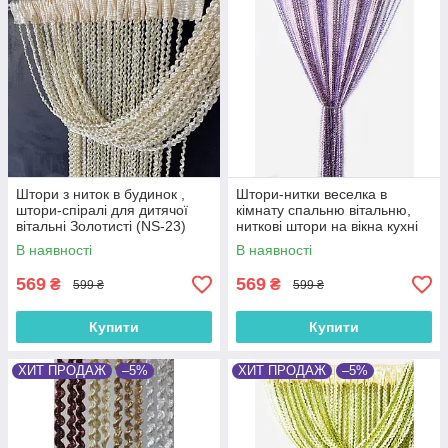
Штори з ниток в будинок ,
Штори-нитки веселка в
штори-спіралі для дитячої
кімнату спальню вітальню,
вітальні Золотисті (NS-23)
ниткові штори на вікна кухні
Фіолетово-рожево-сливові
В наявності
В наявності
(NS-202)
569
569
₴
₴
599 ₴
599 ₴
Купити
Купити
ХИТ ПРОДАЖ
–5%
ХИТ ПРОДАЖ
–5%