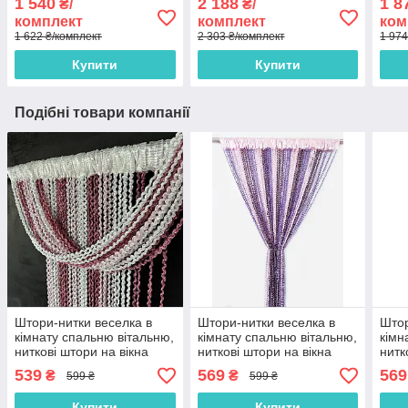
1 540
2 188
1 8
₴/
₴/
комплект
комплект
ком
1 622 ₴/комплект
2 303 ₴/комплект
1 974
Купити
Купити
Подібні товари компанії
Штори-нитки веселка в
Штори-нитки веселка в
Штор
кімнату спальню вітальню,
кімнату спальню вітальню,
кімн
ниткові штори на вікна
ниткові штори на вікна
нитк
кухні Рожево-біло-
кухні Фіолетово-рожево-
кухн
539
569
569
₴
₴
599 ₴
599 ₴
малинові (NS-210)
сливові (NS-202)
білі
Купити
Купити