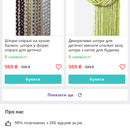
Штори-спіралі на кухню
Декоративні штори для
балкон, штори у формі
дитячої кімнати спальні залу,
спіралі для дитячої
штори з ниток для будинку
Коричнево-золотисто-
кабінету вітальні Зелено-
В наявності
В наявності
бежево-білі (NS-301)
салатово-кремові (NS-209)
569
569
₴
₴
599 ₴
599 ₴
Купити
Купити
Показати ще
Про нас
98% позитивних з 266 відгуків за рік