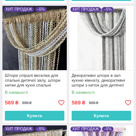
ХИТ ПРОДАЖ
–5%
ХИТ ПРОДАЖ
–5%
Штори спіралі веселка для
Декоративні штори в зал
спальні дитячої залу, штори
кухню кімнату, декоративні
нитки для кухні спальні
штори з ниток для дитячої
дитячої, тюль нитка
Біло-сіро-графітові (NS-308)
В наявності
В наявності
Золотисто-бежево-білі (NS-
205)
569
569
₴
₴
599 ₴
599 ₴
Купити
Купити
ХИТ ПРОДАЖ
–5%
ХИТ ПРОДАЖ
–5%