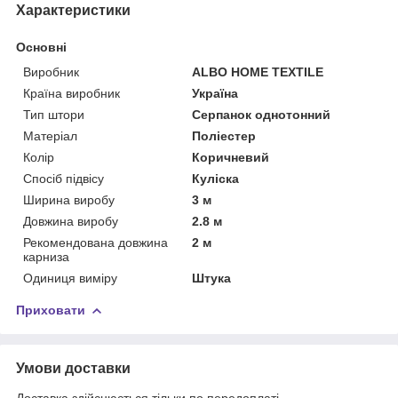
Характеристики
Основні
Виробник
ALBO HOME TEXTILE
Країна виробник
Україна
Тип штори
Серпанок однотонний
Матеріал
Поліестер
Колір
Коричневий
Спосіб підвісу
Куліска
Ширина виробу
3 м
Довжина виробу
2.8 м
Рекомендована довжина
2 м
карниза
Одиниця виміру
Штука
Приховати
Умови доставки
Доставка здійснюється тільки по передоплаті.