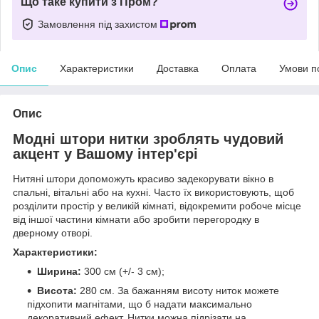
Що таке купити з Пром?
Замовлення під захистом
Опис
Характеристики
Доставка
Оплата
Умови п
Опис
Модні штори нитки зроблять чудовий
акцент у Вашому інтер'єрі
Нитяні штори допоможуть красиво задекорувати вікно в
спальні, вітальні або на кухні. Часто їх використовують, щоб
розділити простір у великій кімнаті, відокремити робоче місце
від іншої частини кімнати або зробити перегородку в
дверному отворі.
Характеристики:
Ширина:
300 см (+/- 3 см);
Висота:
280 см. За бажанням висоту ниток можете
підхопити магнітами, що б надати максимально
декоративний ефект. Нитки можна підрізати на