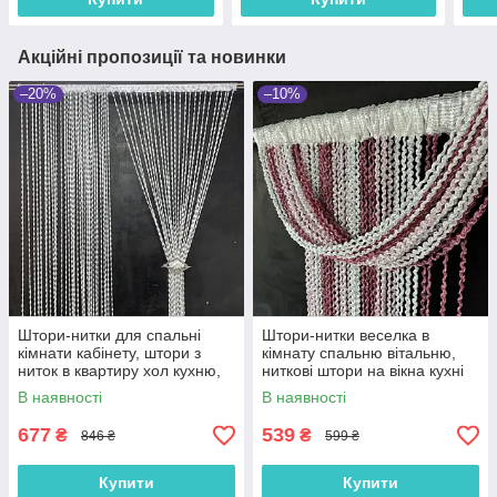
Акційні пропозиції та новинки
–20%
–10%
Штори-нитки для спальні
Штори-нитки веселка в
кімнати кабінету, штори з
кімнату спальню вітальню,
ниток в квартиру хол кухню,
ниткові штори на вікна кухні
мотузкова тюль для балкона
Рожево-біло-малинові (NS-
В наявності
В наявності
кухні Сіра (NB-19)
210)
677
539
₴
₴
846 ₴
599 ₴
Купити
Купити