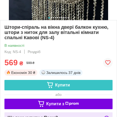
Штори-спіраль на вікна двері балкон кухню,
штори з ниток для залу вітальні кімнати
спальні Кавові (NS-4)
В наявності
Код: NS-4
Роздріб
569
₴
599 ₴
Економія
30 ₴
Залишилось
37 днів
Купити
або
Купити з