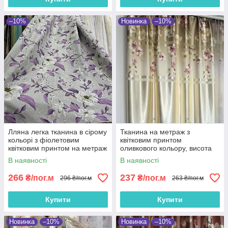
–10%
Новинка
–10%
Лляна легка тканина в сірому
Тканина на метраж з
кольорі з фіолетовим
квітковим принтом
квітковим принтом на метраж
оливкового кольору, висота
(M1-622-7)
2.8 м (157-1)
В наявності
В наявності
266
237
₴/пог.м
₴/пог.м
296 ₴/пог.м
263 ₴/пог.м
Купити
Купити
Новинка
–10%
Новинка
–10%