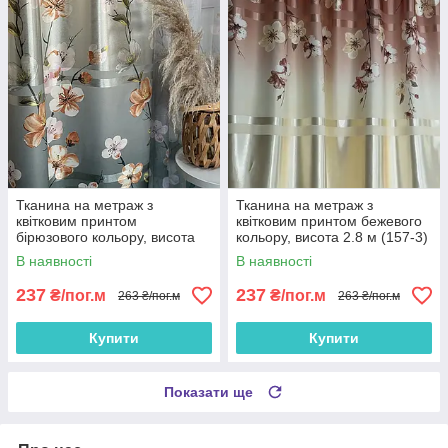
Тканина на метраж з
Тканина на метраж з
квітковим принтом
квітковим принтом бежевого
бірюзового кольору, висота
кольору, висота 2.8 м (157-3)
2.8 м (157-4)
В наявності
В наявності
237
237
₴/пог.м
₴/пог.м
263 ₴/пог.м
263 ₴/пог.м
Купити
Купити
Показати ще