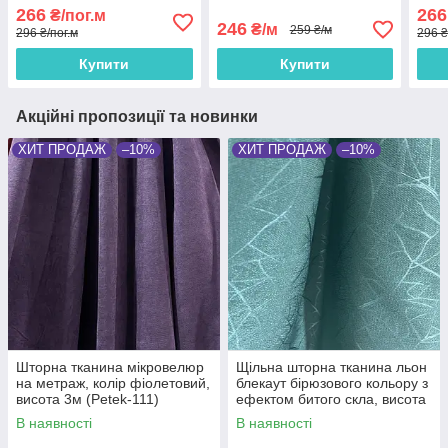
висота 2,8м (M1-677-4)
кольорі, висота 2,8м
677-
266
266
₴/пог.м
(М613-4)
246
₴/м
259 ₴/м
296 ₴/пог.м
296 ₴
Купити
Купити
Акційні пропозиції та новинки
ХИТ ПРОДАЖ
–10%
ХИТ ПРОДАЖ
–10%
Шторна тканина мікровелюр
Щільна шторна тканина льон
на метраж, колір фіолетовий,
блекаут бірюзового кольору з
висота 3м (Petek-111)
ефектом битого скла, висота
2.8 м на метраж (M17-19)
В наявності
В наявності