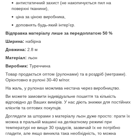
антистатичний захист (не накопичується пил на
поверхні тканини),
ціна за ціною виробника,
доповнять будь-який інтер'єр.
Відправка матеріалу лише за передоплатою 50 %
Ширина:
набірна
Довжина:
2.8 м
Матеріал:
льон
Виробник:
Туреччина
Товар продається оптом (рулонами) та в роздріб (метрами).
Орієнтовно в рулоні 30-40 м/пог.
На жаль, у рулонах можлива нестача через виробництво.
Ви можете замовити індивідуальне пошиття та кількість
відповідно до Ваших вимірів. У нас діють знижки для постійних
клієнтів та оптових покупців.
Доглядати за шторами з матеріалу льон дуже просто: прати їх
можна в пральній машині на делікатному режимі при
температурі не вище 30 градусів, зазвичай їх не потрібно
гладити, але якщо виникла така необхідність, то можна