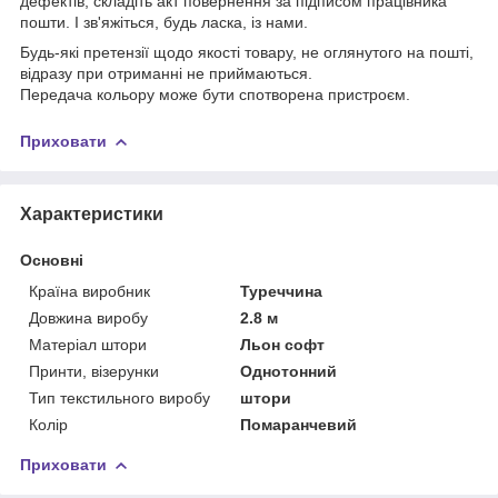
дефектів, складіть акт повернення за підписом працівника
пошти. І зв'яжіться, будь ласка, із нами.
Будь-які претензії щодо якості товару, не оглянутого на пошті,
відразу при отриманні не приймаються.
Передача кольору може бути спотворена пристроєм.
Приховати
Характеристики
Основні
Країна виробник
Туреччина
Довжина виробу
2.8 м
Матеріал штори
Льон софт
Принти, візерунки
Однотонний
Тип текстильного виробу
штори
Колір
Помаранчевий
Приховати