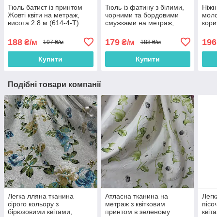
Тюль батист із принтом
Тюль із фатину з білими,
Ніжн
Жовті квіти на метраж,
чорними та бордовими
моло
висота 2.8 м (614-4-T)
смужками на метраж,
кори
висота 2,8 м (ROWI-
міст
BORDO)
188
179
196
₴/м
₴/м
197 ₴/м
188 ₴/м
Купити
Купити
Подібні товари компанії
Легка лляна тканина
Атласна тканина на
Легк
сірого кольору з
метраж з квітковим
пісо
бірюзовими квітами,
принтом в зеленому
квіт