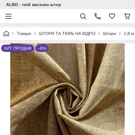
ALBO - твій магазин штор
Товари
ШТОРИ ТА ТЮЛЬ НА ВІДРІЗ
Штори
2,8 м
ХИТ ПРОДАЖ
–5%