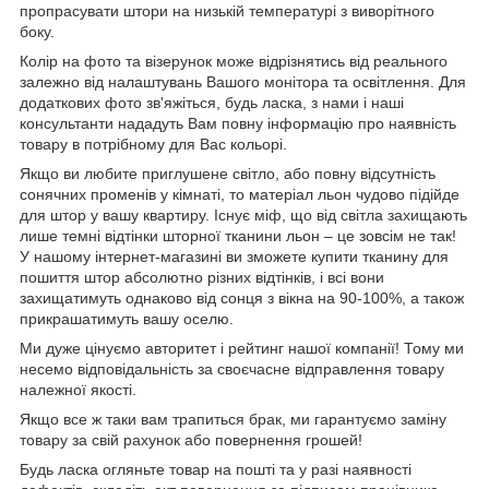
пропрасувати штори на низькій температурі з виворітного
боку.
Колір на фото та візерунок може відрізнятись від реального
залежно від налаштувань Вашого монітора та освітлення. Для
додаткових фото зв'яжіться, будь ласка, з нами і наші
консультанти нададуть Вам повну інформацію про наявність
товару в потрібному для Вас кольорі.
Якщо ви любите приглушене світло, або повну відсутність
сонячних променів у кімнаті, то матеріал льон чудово підійде
для штор у вашу квартиру. Існує міф, що від світла захищають
лише темні відтінки шторної тканини льон – це зовсім не так!
У нашому інтернет-магазині ви зможете купити тканину для
пошиття штор абсолютно різних відтінків, і всі вони
захищатимуть однаково від сонця з вікна на 90-100%, а також
прикрашатимуть вашу оселю.
Ми дуже цінуємо авторитет і рейтинг нашої компанії! Тому ми
несемо відповідальність за своєчасне відправлення товару
належної якості.
Якщо все ж таки вам трапиться брак, ми гарантуємо заміну
товару за свій рахунок або повернення грошей!
Будь ласка огляньте товар на пошті та у разі наявності