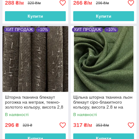
288
266
₴/м
₴/м
320 ₴/м
296 ₴/м
Купити
Купити
ХИТ ПРОДАЖ
–10%
ХИТ ПРОДАЖ
–10%
Шторна тканина блекаут
Щільна шторна тканина льон
рогожка на метраж, темно-
блекаут сіро-блакитного
золотого кольору, висота 2,8
кольору, висота 2.8 м на
м (M22-8)
метраж (M5-4)
В наявності
В наявності
296
317
₴
₴/м
329 ₴
353 ₴/м
Купити
Купити