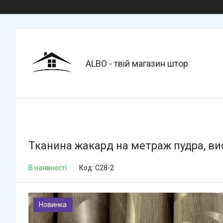
ALBO - твій магазин штор
Тканина жакард на метраж пудра, вис
В наявності
Код:
C28-2
Новинка