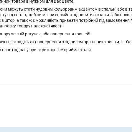
ичии товара в нужном для Вас цвете.
они можуть стати чудовим кольоровим акцентом в спальні або вітал
ту від світла, щоб ви могли спокійно відпочити в спальні або нас
ків штор, а також є можливість привезти потрібний під замовленн
ідправку товару належної якості.
вару за свій рахунок, або повернення грошей!
ектів, складіть акт повернення з підписом працівника пошти. І зв'яж
на пошті відразу при отриманні не приймаються.