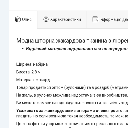
Опис
Характеристики
Інформація дл
Модна шторна жакардова тканина з люрек
Відрізний матеріал відправляється по передоп
Ширина: набірна
Висота: 2,8 м
Матеріал: жакард
Товар продається оптом (рулонами) та в роздріб (метрами)
На жаль, в рулонах можлива недостача із-за виробництва.
Ви можете замовити індивідуальне пошиття і кількість згід
Ухаживать за жаккардовыми шторами очень просто:
ст
гладить, но если возникла такая необходимость, то можн
Цвет на фото и узор может отличаться от реального в за