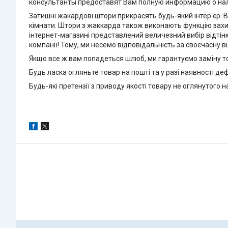
консультанты предоставят Вам полную информацию о нал
Затишні жакардові штори прикрасять будь-який інтер'єр. В
кімнати. Штори з жаккарда також виконають функцію захис
інтернет-магазині представлений величезний вибір відтін
компанії! Тому, ми несемо відповідальність за своєчасну в
Якщо все ж вам попадеться шлюб, ми гарантуємо заміну то
Будь ласка огляньте товар на пошті та у разі наявності деф
Будь-які претензії з приводу якості товару не оглянутого 