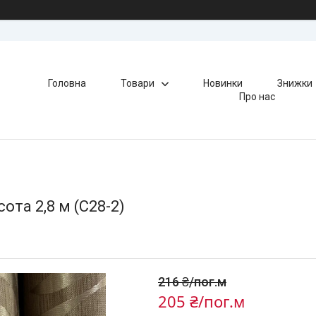
Головна
Товари
Новинки
Знижки
Про нас
ота 2,8 м (С28-2)
216 ₴/пог.м
205 ₴/пог.м