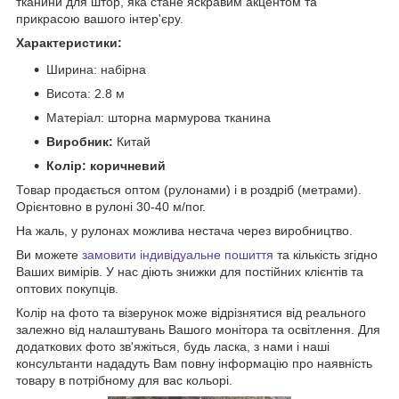
тканини для штор, яка стане яскравим акцентом та
прикрасою вашого інтер'єру.
Характеристики:
Ширина: набірна
Висота: 2.8 м
Матеріал: шторна мармурова тканина
Виробник:
Китай
Колір: коричневий
Товар продається оптом (рулонами) і в роздріб (метрами).
Орієнтовно в рулоні 30-40 м/пог.
На жаль, у рулонах можлива нестача через виробництво.
Ви можете
замовити індивідуальне пошиття
та кількість згідно
Ваших вимірів. У нас діють знижки для постійних клієнтів та
оптових покупців.
Колір на фото та візерунок може відрізнятися від реального
залежно від налаштувань Вашого монітора та освітлення. Для
додаткових фото зв'яжіться, будь ласка, з нами і наші
консультанти нададуть Вам повну інформацію про наявність
товару в потрібному для вас кольорі.