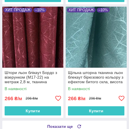
ХИТ ПРОДАЖ
–10%
ХИТ ПРОДАЖ
–10%
Штори льон блікаут Бордо з
Щільна шторна тканина льон
візерунком (M17-22) на
блекаут бірюзового кольору з
метраж 2,8 м, тканина
ефектом битого скла, висота
blackout шторна, портьєри в
2.8 м на метраж (M17-19)
В наявності
В наявності
зал, спальню
266
266
₴/м
₴/м
296 ₴/м
296 ₴/м
Купити
Купити
Показати ще