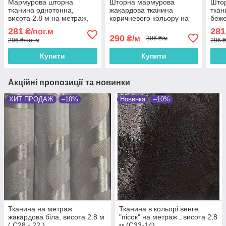
Мармурова шторна
Шторна мармурова
Што
тканина однотонна,
жакардова тканина
ткан
висота 2.8 м на метраж,
коричневого кольору на
беже
Темно-коричневий (M23-
метраж, висота 2,8м
2.8 
281
281
₴/пог.м
12)
(M58-12)
290
₴/м
306 ₴/м
296 ₴/пог.м
296 ₴
Купити
Купити
Акційні пропозиції та новинки
ХИТ ПРОДАЖ
–10%
Новинка
–10%
Тканина на метраж
Тканина в кольорі венге
жакардова біла, висота 2.8 м
"пісок" на метраж , висота 2,8
( С28 - 22 )
м (С33-14)