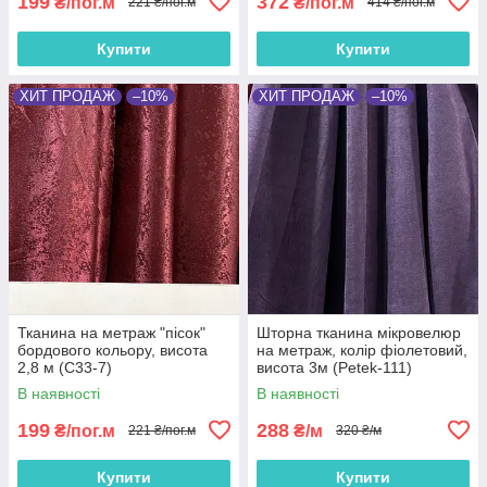
199
372
₴/пог.м
₴/пог.м
221 ₴/пог.м
414 ₴/пог.м
Купити
Купити
ХИТ ПРОДАЖ
–10%
ХИТ ПРОДАЖ
–10%
Тканина на метраж "пісок"
Шторна тканина мікровелюр
бордового кольору, висота
на метраж, колір фіолетовий,
2,8 м (С33-7)
висота 3м (Petek-111)
В наявності
В наявності
199
288
₴/пог.м
₴/м
221 ₴/пог.м
320 ₴/м
Купити
Купити