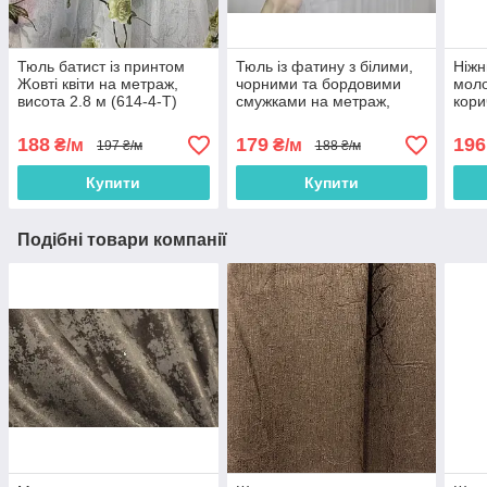
Тюль батист із принтом
Тюль із фатину з білими,
Ніжн
Жовті квіти на метраж,
чорними та бордовими
моло
висота 2.8 м (614-4-T)
смужками на метраж,
кори
висота 2,8 м (ROWI-
міст
BORDO)
188
179
196
₴/м
₴/м
197 ₴/м
188 ₴/м
Купити
Купити
Подібні товари компанії