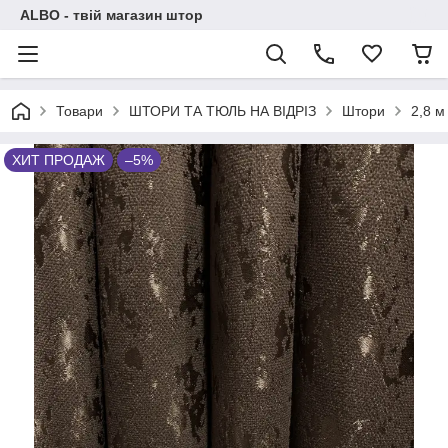
ALBO - твій магазин штор
Товари
ШТОРИ ТА ТЮЛЬ НА ВІДРІЗ
Штори
2,8 м
ХИТ ПРОДАЖ
–5%