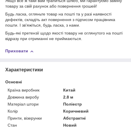
Якщо все ж таки вам трапиться шлюб, ми гарантуємо заміну
товару за свій рахунок або повернення грошей!
Будь ласка, огляньте товар на пошті та у разі наявності
дефектів, складіть акт повернення з підписом працівника
пошти. І зв'яжіться, будь ласка, з нами.
Будь-які претензії щодо якості товару не оглянутого на пошті
відразу при отриманні не приймаються.
Приховати
Характеристики
Основні
Країна виробник
Китай
Довжина виробу
2.8 м
Матеріал штори
Поліестр
Колір
Коричневий
Принти, візерунки
Абстрактні
Стан
Новий