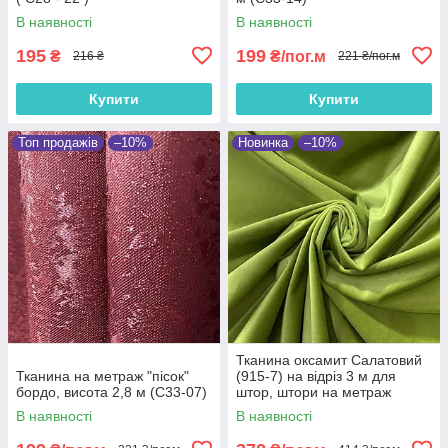
В наявності
В наявності
195
199
₴
₴/пог.м
216 ₴
221 ₴/пог.м
Купити
Купити
Топ продажів
–10%
Новинка
–10%
Тканина оксамит Салатовий
Тканина на метраж "пісок"
(915-7) на відріз 3 м для
бордо, висота 2,8 м (С33-07)
штор, штори на метраж
оксамитові, відрізні портьєри
В наявності
В наявності