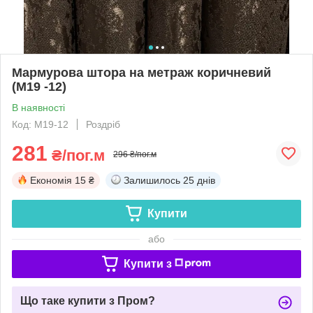
Мармурова штора на метраж коричневий
(М19 -12)
В наявності
Код: M19-12
Роздріб
281
₴/пог.м
296 ₴/пог.м
Економія
15 ₴
Залишилось
25 днів
Купити
або
Купити з
Що таке купити з Пром?