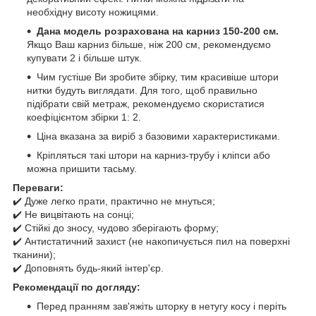
необхідну висоту ножицями.
Дана модель розрахована на карниз 150-200 см.
Якщо Ваш карниз більше, ніж 200 см, рекомендуємо
купувати 2 і більше штук.
Чим густіше Ви зробите збірку, тим красивіше штори
нитки будуть виглядати. Для того, щоб правильно
підібрати свій метраж, рекомендуємо скористатися
коефіцієнтом збірки 1: 2.
Ціна вказана за виріб з базовими характеристиками.
Кріпляться такі штори на карниз-трубу і кліпси або
можна пришити тасьму.
Переваги:
✔️ Дуже легко прати, практично не мнуться;
✔️ Не вицвітають на сонці;
✔️ Стійкі до зносу, чудово зберігають форму;
✔️ Антистатичний захист (не накопичується пил на поверхні
тканини);
✔️ Доповнять будь-який інтер'єр.
Рекомендації по догляду:
Перед пранням зав'яжіть шторку в нетугу косу і періть