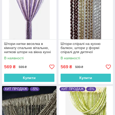
Штори-нитки веселка в
Штори-спіралі на кухню
кімнату спальню вітальню,
балкон, штори у формі
ниткові штори на вікна кухні
спіралі для дитячої
Фіолетово-рожево-сливові
Коричнево-золотисто-
В наявності
В наявності
(NS-202)
бежево-білі (NS-301)
569
569
₴
₴
599 ₴
599 ₴
Купити
Купити
ХИТ ПРОДАЖ
–5%
ХИТ ПРОДАЖ
–5%