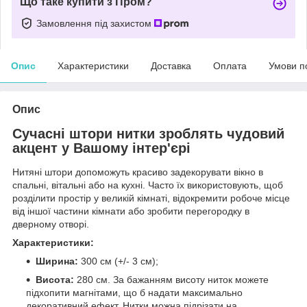
Що таке купити з Пром?
Замовлення під захистом
Опис
Характеристики
Доставка
Оплата
Умови п
Опис
Сучасні штори нитки зроблять чудовий
акцент у Вашому інтер'єрі
Нитяні штори допоможуть красиво задекорувати вікно в
спальні, вітальні або на кухні. Часто їх використовують, щоб
розділити простір у великій кімнаті, відокремити робоче місце
від іншої частини кімнати або зробити перегородку в
дверному отворі.
Характеристики:
Ширина:
300 см (+/- 3 см);
Висота:
280 см. За бажанням висоту ниток можете
підхопити магнітами, що б надати максимально
декоративний ефект. Нитки можна підрізати на