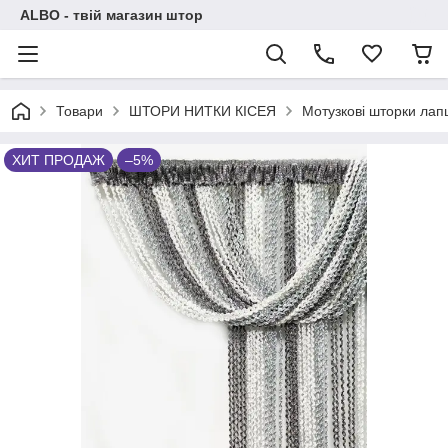
ALBO - твій магазин штор
Товари
ШТОРИ НИТКИ КІСЕЯ
Мотузкові шторки ла
ХИТ ПРОДАЖ
–5%