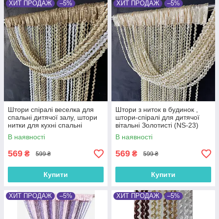
ХИТ ПРОДАЖ
–5%
ХИТ ПРОДАЖ
–5%
Штори спіралі веселка для
Штори з ниток в будинок ,
спальні дитячої залу, штори
штори-спіралі для дитячої
нитки для кухні спальні
вітальні Золотисті (NS-23)
дитячої, тюль нитка
В наявності
В наявності
Золотисто-бежево-білі (NS-
205)
569
569
₴
₴
599 ₴
599 ₴
Купити
Купити
ХИТ ПРОДАЖ
–5%
ХИТ ПРОДАЖ
–5%