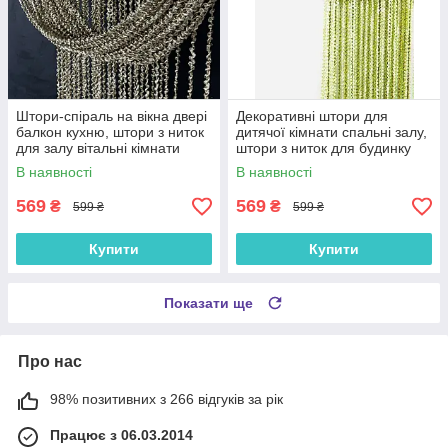
Штори-спіраль на вікна двері
Декоративні штори для
балкон кухню, штори з ниток
дитячої кімнати спальні залу,
для залу вітальні кімнати
штори з ниток для будинку
спальні Кавові (NS-4)
кабінету вітальні Зелено-
В наявності
В наявності
салатово-кремові (NS-209)
569
569
₴
₴
599 ₴
599 ₴
Купити
Купити
Показати ще
Про нас
98% позитивних з 266 відгуків за рік
Працює з 06.03.2014