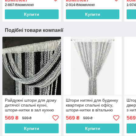
2 867 ₴/комплект
2 914 ₴/комплект
1 974
Купити
Купити
Подібні товари компанії
Райдужні штори для дому
Штори нитяні для будинку
Штор
дитячої спальні кухні,
квартири спальні офісу,
двер
штори-нитки в зал кухню
штори-нитки в вітальню
з ни
спальню Чорно-біло-сірі
кухню дитячу Сіро-білі
кімн
569
569
569
₴
₴
599 ₴
599 ₴
(NS-203)
(NS-311)
(NS-
Купити
Купити