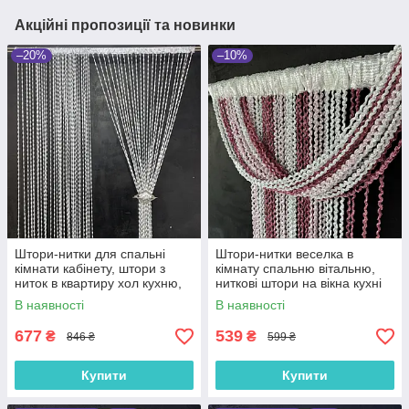
Акційні пропозиції та новинки
–20%
–10%
Штори-нитки для спальні
Штори-нитки веселка в
кімнати кабінету, штори з
кімнату спальню вітальню,
ниток в квартиру хол кухню,
ниткові штори на вікна кухні
мотузкова тюль для балкона
Рожево-біло-малинові (NS-
В наявності
В наявності
кухні Сіра (NB-19)
210)
677
539
₴
₴
846 ₴
599 ₴
Купити
Купити