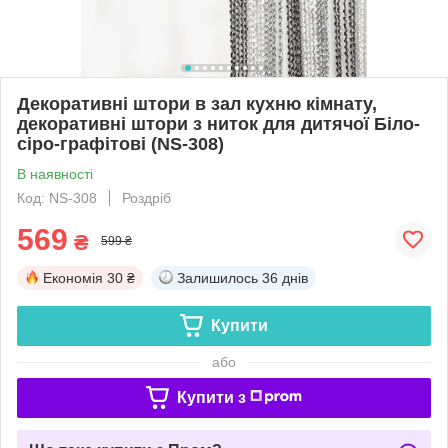
Декоративні штори в зал кухню кімнату,
декоративні штори з ниток для дитячої Біло-
сіро-графітові (NS-308)
В наявності
Код: NS-308
Роздріб
569
₴
599 ₴
Економія
30 ₴
Залишилось
36 днів
Купити
або
Купити з