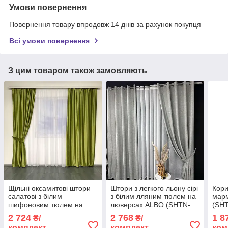
Умови повернення
Повернення товару впродовж 14 днів за рахунок покупця
Всі умови повернення
З цим товаром також замовляють
Щільні оксамитові штори
Штори з легкого льону сірі
Кори
салатові з білим
з білим лляним тюлем на
марм
шифоновим тюлем на
люверсах ALBO (SHTN-
(SH
тасьмі ALBO (SHTN-915-7)
LM1-6)
2 724
2 768
1 8
₴/
₴/
комплект
комплект
ком