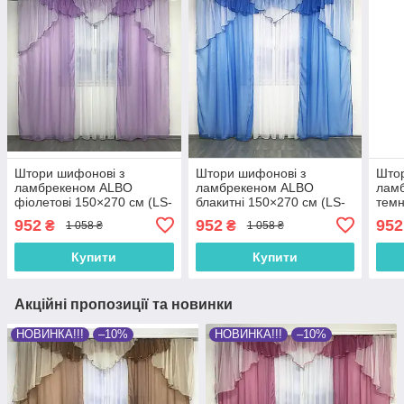
Штори шифонові з
Штори шифонові з
Штор
ламбрекеном ALBO
ламбрекеном ALBO
лам
фіолетові 150×270 см (LS-
блакитні 150×270 см (LS-
темн
295-18)
295-29)
см (
952
952
952
₴
₴
1 058 ₴
1 058 ₴
Купити
Купити
Акційні пропозиції та новинки
НОВИНКА!!!
–10%
НОВИНКА!!!
–10%