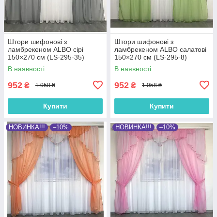
Штори шифонові з
Штори шифонові з
ламбрекеном ALBO сірі
ламбрекеном ALBO салатові
150×270 см (LS-295-35)
150×270 см (LS-295-8)
В наявності
В наявності
952
952
₴
₴
1 058 ₴
1 058 ₴
Купити
Купити
НОВИНКА!!!
–10%
НОВИНКА!!!
–10%