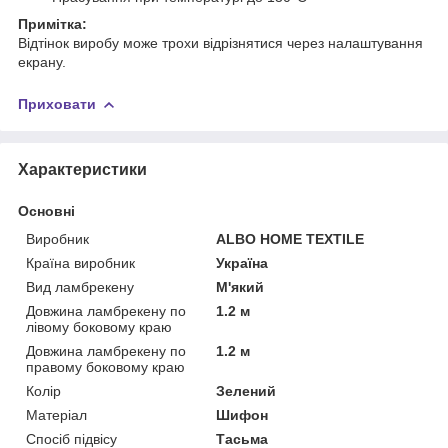
Примітка:
Відтінок виробу може трохи відрізнятися через налаштування
екрану.
Приховати
Характеристики
Основні
Виробник
ALBO HOME TEXTILE
Країна виробник
Україна
Вид ламбрекену
М'який
Довжина ламбрекену по
1.2 м
лівому боковому краю
Довжина ламбрекену по
1.2 м
правому боковому краю
Колір
Зелений
Матеріал
Шифон
Спосіб підвісу
Тасьма