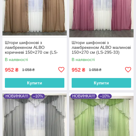
Штори шифонові з
Штори шифонові з
ламбрекеном ALBO
ламбрекеном ALBO малинові
коричневі 150×270 см (LS-
150×270 см (LS-295-33)
295-13)
В наявності
В наявності
952
952
₴
₴
1 058 ₴
1 058 ₴
Купити
Купити
НОВИНКА!!!
–10%
НОВИНКА!!!
–10%