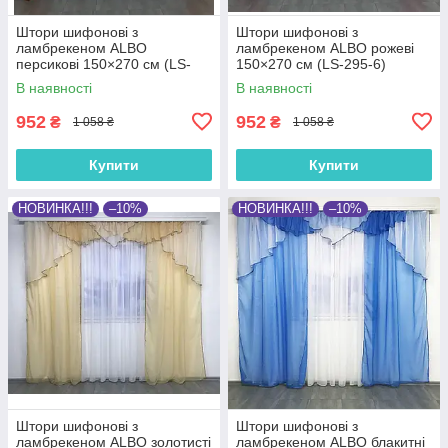
Штори шифонові з
Штори шифонові з
ламбрекеном ALBO
ламбрекеном ALBO рожеві
персикові 150×270 см (LS-
150×270 см (LS-295-6)
295-8)
В наявності
В наявності
952
952
₴
₴
1 058 ₴
1 058 ₴
Купити
Купити
НОВИНКА!!!
–10%
НОВИНКА!!!
–10%
Штори шифонові з
Штори шифонові з
ламбрекеном ALBO золотисті
ламбрекеном ALBO блакитні