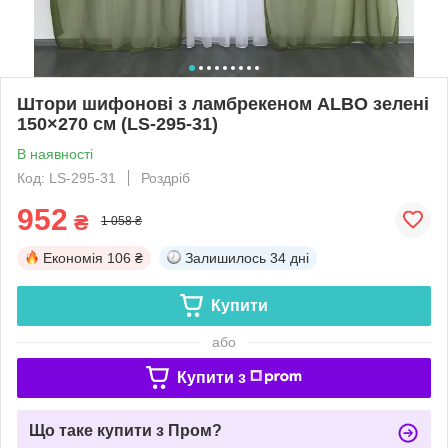
Штори шифонові з ламбрекеном ALBO зелені
150×270 см (LS-295-31)
В наявності
Код: LS-295-31
Роздріб
952
₴
1 058 ₴
Економія
106 ₴
Залишилось
34 дні
Купити
або
Купити з
Що таке купити з Пром?