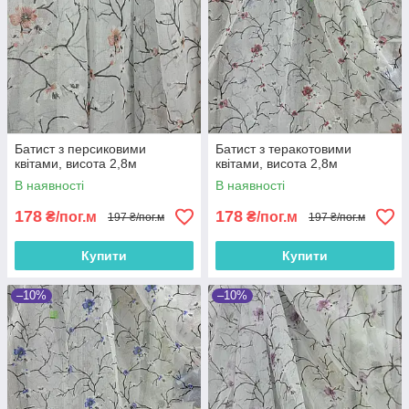
Батист з персиковими
Батист з теракотовими
квітами, висота 2,8м
квітами, висота 2,8м
В наявності
В наявності
178
178
₴/пог.м
₴/пог.м
197 ₴/пог.м
197 ₴/пог.м
Купити
Купити
–10%
–10%