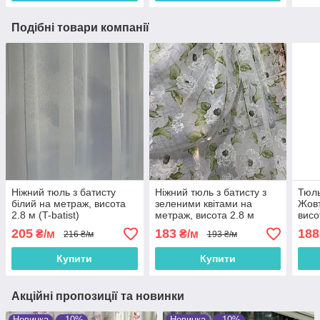
Подібні товари компанії
Ніжний тюль з батисту
Ніжний тюль з батисту з
Тюль
білий на метраж, висота
зеленими квітами на
Жовт
2.8 м (T-batist)
метраж, висота 2.8 м
висо
(613-4-T)
205
183
188
₴/м
₴/м
216 ₴/м
193 ₴/м
Купити
Купити
Акційні пропозиції та новинки
Новинка
–10%
Новинка
–10%