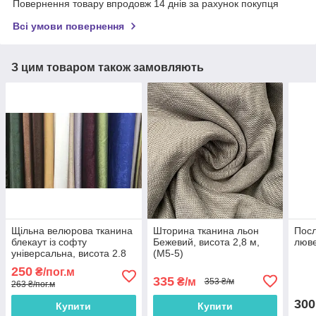
Повернення товару впродовж 14 днів за рахунок покупця
Всі умови повернення
З цим товаром також замовляють
Щільна велюрова тканина
Шторина тканина льон
Посл
блекаут із софту
Бежевий, висота 2,8 м,
люве
універсальна, висота 2.8
(M5-5)
м на метраж
250
₴/пог.м
335
₴/м
353 ₴/м
263 ₴/пог.м
300
Купити
Купити