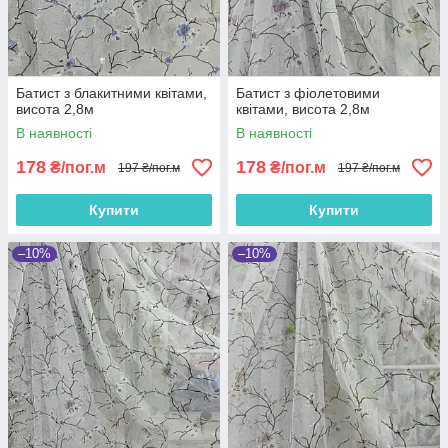
Батист з блакитними квітами,
Батист з фіолетовими
висота 2,8м
квітами, висота 2,8м
В наявності
В наявності
178
178
₴/пог.м
₴/пог.м
197 ₴/пог.м
197 ₴/пог.м
Купити
Купити
–10%
–10%