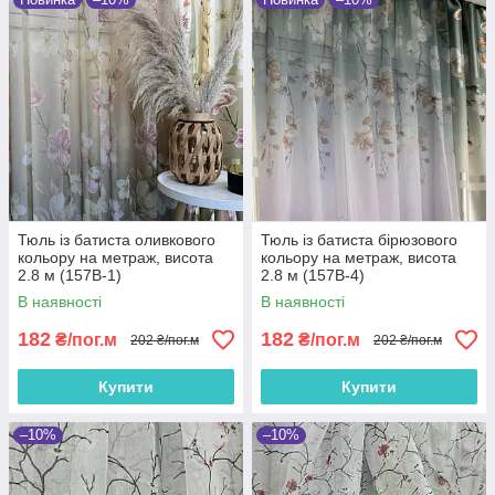
Тюль із батиста оливкового
Тюль із батиста бірюзового
кольору на метраж, висота
кольору на метраж, висота
2.8 м (157B-1)
2.8 м (157B-4)
В наявності
В наявності
182
182
₴/пог.м
₴/пог.м
202 ₴/пог.м
202 ₴/пог.м
Купити
Купити
–10%
–10%