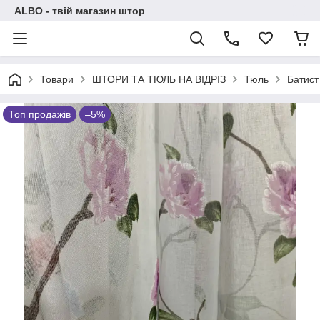
ALBO - твій магазин штор
Товари
ШТОРИ ТА ТЮЛЬ НА ВІДРІЗ
Тюль
Батист
Топ продажів
–5%