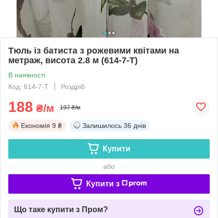
Тюль із батиста з рожевими квітами на
метраж, висота 2.8 м (614-7-T)
В наявності
Код: 614-7-T
Роздріб
188
₴/м
197 ₴/м
Економія
9 ₴
Залишилось
36 днів
Купити
або
Купити з
Що таке купити з Пром?