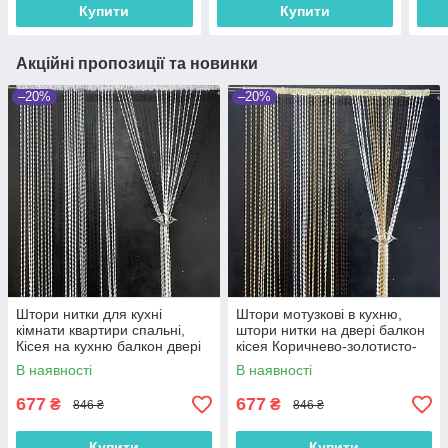
Купити
Купити
Акційні пропозиції та новинки
–20%
–20%
Штори нитки для кухні
Штори мотузкові в кухню,
кімнати квартири спальні,
штори нитки на двері балкон
Кісея на кухню балкон двері
кісея Коричнево-золотисто-
Сіро-чорно-білі (NB-203)
бежево-білі (NB-301)
В наявності
В наявності
677
677
₴
₴
846 ₴
846 ₴
Купити
Купити