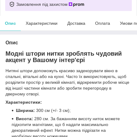
Замовлення під захистом
Опис
Характеристики
Доставка
Оплата
Умови п
Опис
Модні штори нитки зроблять чудовий
акцент у Вашому інтер'єрі
Нитяні штори допоможуть красиво задекорувати вікно в
спальні, вітальні або на кухні. Часто їх використовують, щоб
розділити простір у великій кімнаті, відокремити робоче місце
від іншої частини кімнати або зробити перегородку в
дверному отворі.
Характеристики:
Ширина:
300 см (+/- 3 см);
Висота:
280 см. За бажанням висоту ниток можете
підхопити магнітами, що б надати максимально
декоративний ефект. Нитки можна підрізати на
необхідну висоту ножицями.