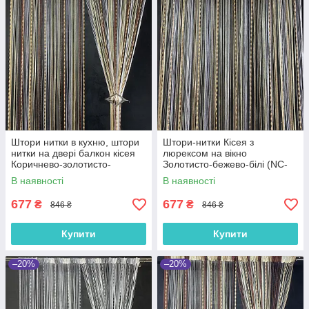
Штори нитки в кухню, штори
Штори-нитки Кісея з
нитки на двері балкон кісея
люрексом на вікно
Коричнево-золотисто-
Золотисто-бежево-білі (NC-
бежево-білі (NC-301)
205)
В наявності
В наявності
677
677
₴
₴
846 ₴
846 ₴
Купити
Купити
–20%
–20%