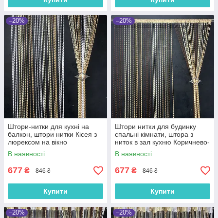
–20%
–20%
Штори-нитки для кухні на
Штори нитки для будинку
балкон, штори нитки Кісея з
спальні кімнати, штора з
люрексом на вікно
ниток в зал кухню Коричнево-
Золотисто-бежево-білі (NB-
золото-бежевий (NB-302)
В наявності
В наявності
205)
677
677
₴
₴
846 ₴
846 ₴
Купити
Купити
–20%
–20%