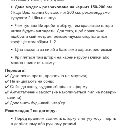
Дана модель розрахована на карниз 150-200 см.
Якщо Ваш карниз більше, ніж 200 см, рекомендуємо
купувати 2 і більше штук.
Чим густіше Ви зробите збірку, тим красивіше штори
нитки будуть виглядати. Для того, щоб правильно
підібрати свій метраж, рекомендуємо скористатися
коефіцієнтом збірки 1: 2.
Ціна вказана за виріб з базовими характеристиками.
Кріпляться такі штори на карниз-трубу і кліпси або
можна пришити тасьму.
Переваги:
✔️ Дуже легко прати, практично не мнуться;
✔️ Не вицвітають на сонці;
✔️ Стійкі до зносу, чудово зберігають форму;
✔️ Антистатичний захист (не накопичується пил на поверхні
тканини);
✔️ Доповнять будь-який інтер'єр.
Рекомендації по догляду:
Перед пранням зав'яжіть шторку в нетугу косу і періть
в делікатному або ручному режимі.