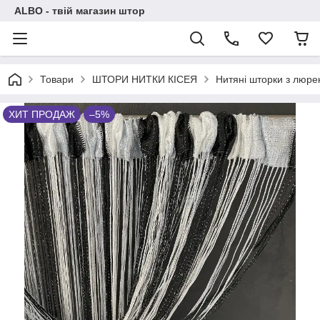
ALBO - твій магазин штор
Товари
ШТОРИ НИТКИ КІСЕЯ
Нитяні шторки з люре
ХИТ ПРОДАЖ
–5%