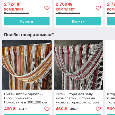
тасьмі ALBO (SHTN-915-7)
LM1-6)
2 724
2 768
2 7
₴/
₴/
комплект
комплект
ком
2 867 ₴/комплект
2 914 ₴/комплект
2 867
Купити
Купити
Подібні товари компанії
Нитяні штори однотонні
Нитки штори для залу
Штор
Біло-Коричнево-
кухні спальні, штори на
кімн
Помаранчеві 300x280 cm
кухню з люрексом, штори
тюль
ALBO (NO-201)
з мотузок в будинок
спал
460
460
569
₴
₴
484 ₴
484 ₴
спальню зал Біло-сіро-
кава
бордові (NL-211)