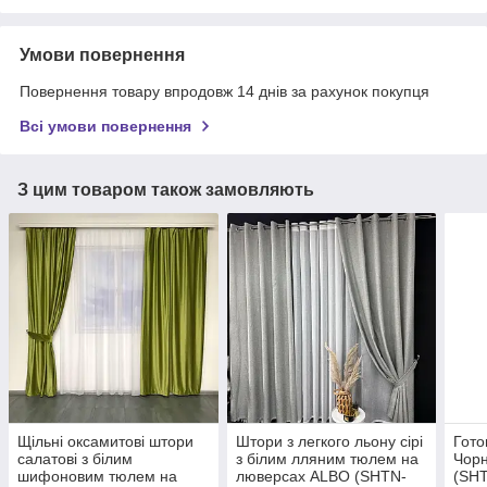
Умови повернення
Повернення товару впродовж 14 днів за рахунок покупця
Всі умови повернення
З цим товаром також замовляють
Щільні оксамитові штори
Штори з легкого льону сірі
Гото
салатові з білим
з білим лляним тюлем на
Чорн
шифоновим тюлем на
люверсах ALBO (SHTN-
(SH