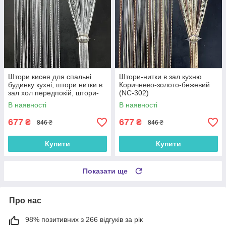
Штори кисея для спальні
Штори-нитки в зал кухню
будинку кухні, штори нитки в
Коричнево-золото-бежевий
зал хол передпокій, штори-
(NC-302)
нитки в спальню Графіт-сіро-
В наявності
В наявності
білі (NC-308)
677
677
₴
₴
846 ₴
846 ₴
Купити
Купити
Показати ще
Про нас
98% позитивних з 266 відгуків за рік