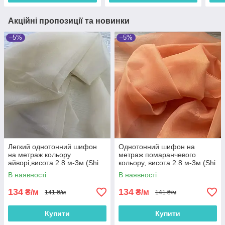
Акційні пропозиції та новинки
–5%
–5%
Легкий однотонний шифон
Однотонний шифон на
на метраж кольору
метраж помаранчевого
айворі,висота 2.8 м-3м (Shi
кольору, висота 2.8 м-3м (Shi
5-26)
5-30)
В наявності
В наявності
134
134
₴/м
₴/м
141 ₴/м
141 ₴/м
Купити
Купити