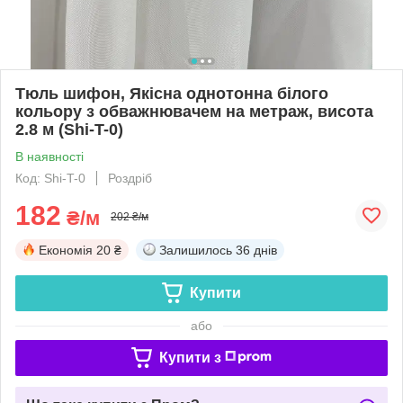
Тюль шифон, Якісна однотонна білого
кольору з обважнювачем на метраж, висота
2.8 м (Shi-T-0)
В наявності
Код: Shi-T-0
Роздріб
182
₴/м
202 ₴/м
Економія
20 ₴
Залишилось
36 днів
Купити
або
Купити з