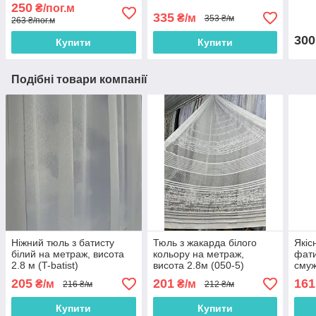
м на метраж
250
₴/пог.м
335
₴/м
353 ₴/м
263 ₴/пог.м
300
Купити
Купити
Подібні товари компанії
Ніжний тюль з батисту
Тюль з жакарда білого
Якіс
білий на метраж, висота
кольору на метраж,
фати
2.8 м (T-batist)
висота 2.8м (050-5)
смуж
висо
205
201
161
₴/м
₴/м
216 ₴/м
212 ₴/м
WHI
Купити
Купити