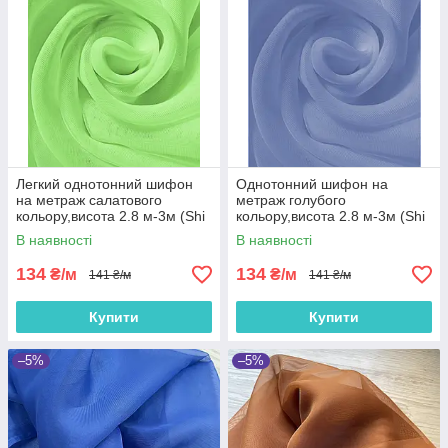
Легкий однотонний шифон
Однотонний шифон на
на метраж салатового
метраж голубого
кольору,висота 2.8 м-3м (Shi
кольору,висота 2.8 м-3м (Shi
5-7)
5-9)
В наявності
В наявності
134
134
₴/м
₴/м
141 ₴/м
141 ₴/м
Купити
Купити
–5%
–5%