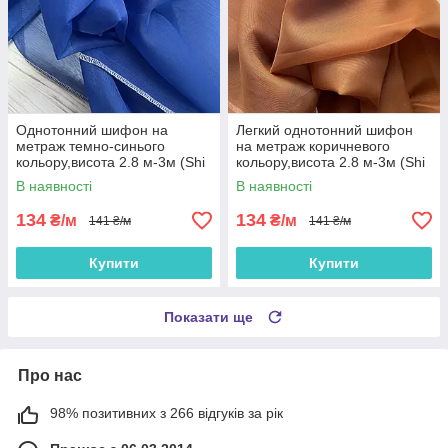
Однотонний шифон на
Легкий однотонний шифон
метраж темно-синього
на метраж коричневого
кольору,висота 2.8 м-3м (Shi
кольору,висота 2.8 м-3м (Shi
5-10)
5-13)
В наявності
В наявності
134
134
₴/м
₴/м
141 ₴/м
141 ₴/м
Купити
Купити
Показати ще
Про нас
98% позитивних з 266 відгуків за рік