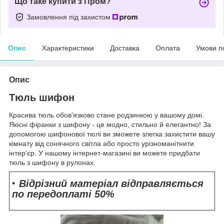
Що таке купити з Пром?
Замовлення під захистом
Опис
Характеристики
Доставка
Оплата
Умови п
Опис
Тюль шифон
Красива тюль обов'язково стане родзинкою у вашому домі.
Якісні фіранки з шифону - це модно, стильно й елегантно! За
допомогою шифонової тюлі ви зможете злегка захистити вашу
кімнату від сонячного світла або просто урізноманітнити
інтер'єр. У нашому інтернет-магазині ви можете придбати
тюль з шифону в рулонах.
Відрізний матеріал відправляється
по передоплаті 50%