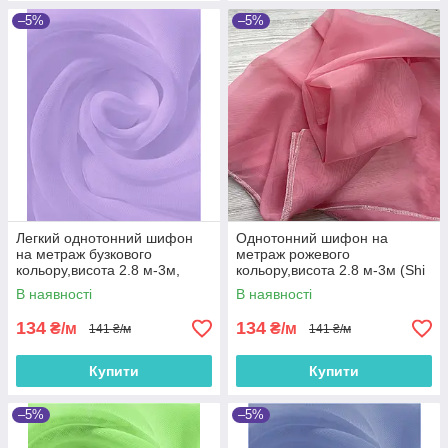
–5%
–5%
Легкий однотонний шифон
Однотонний шифон на
на метраж бузкового
метраж рожевого
кольору,висота 2.8 м-3м,
кольору,висота 2.8 м-3м (Shi
ширина складальна (Shi 5-
5-6)
В наявності
В наявності
18)
134
134
₴/м
₴/м
141 ₴/м
141 ₴/м
Купити
Купити
–5%
–5%