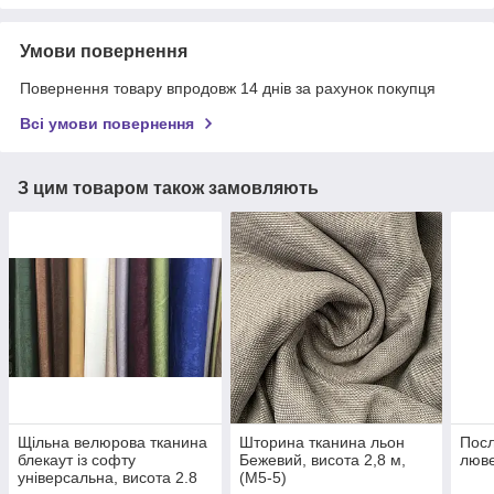
Умови повернення
Повернення товару впродовж 14 днів за рахунок покупця
Всі умови повернення
З цим товаром також замовляють
Щільна велюрова тканина
Шторина тканина льон
Посл
блекаут із софту
Бежевий, висота 2,8 м,
люве
універсальна, висота 2.8
(M5-5)