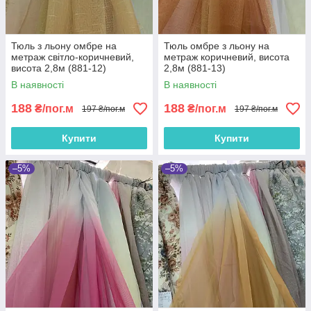
Тюль з льону омбре на
Тюль омбре з льону на
метраж світло-коричневий,
метраж коричневий, висота
висота 2,8м (881-12)
2,8м (881-13)
В наявності
В наявності
188
188
₴/пог.м
₴/пог.м
197 ₴/пог.м
197 ₴/пог.м
Купити
Купити
–5%
–5%