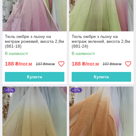
Тюль омбре з льону на
Тюль омбре з льону на
метраж рожевий, висота 2,8м
метраж зелений, висота 2,8м
(881-18)
(881-24)
В наявності
В наявності
188
188
₴/пог.м
₴/пог.м
197 ₴/пог.м
197 ₴/пог.м
Купити
Купити
–5%
–5%