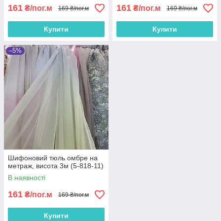
161
161
₴/пог.м
₴/пог.м
169 ₴/пог.м
169 ₴/пог.м
Купити
Купити
–5%
Шифоновий тюль омбре на
метраж, висота 3м (5-818-11)
В наявності
161
₴/пог.м
169 ₴/пог.м
Купити