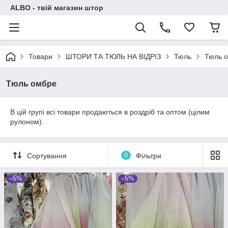
ALBO - твій магазин штор
Товари
ШТОРИ ТА ТЮЛЬ НА ВІДРІЗ
Тюль
Тюль 
Тюль омбре
В цій групі всі товари продаються в роздріб та оптом (цілим
рулоном).
Сортування
0
Фільтри
–5%
–5%